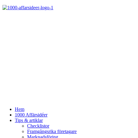
Hem
1000 Affärsidéer
Tips & artiklar
Checklistor
Framgångsrika företagare
Marknadsföring