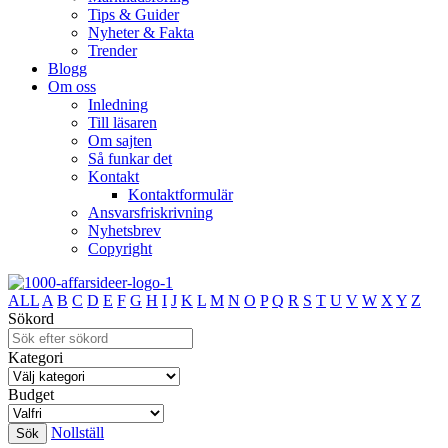
Tips & Guider
Nyheter & Fakta
Trender
Blogg
Om oss
Inledning
Till läsaren
Om sajten
Så funkar det
Kontakt
Kontaktformulär
Ansvarsfriskrivning
Nyhetsbrev
Copyright
ALL
A
B
C
D
E
F
G
H
I
J
K
L
M
N
O
P
Q
R
S
T
U
V
W
X
Y
Z
Sökord
Kategori
Budget
Nollställ