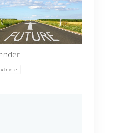
ender
ad more