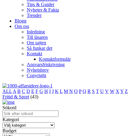
Tips & Guider
Nyheter & Fakta
Trender
Blogg
Om oss
Inledning
Till läsaren
Om sajten
Så funkar det
Kontakt
Kontaktformulär
Ansvarsfriskrivning
Nyhetsbrev
Copyright
ALL
A
B
C
D
E
F
G
H
I
J
K
L
M
N
O
P
Q
R
S
T
U
V
W
X
Y
Z
Fritid & Sport
(43)
Sökord
Kategori
Budget