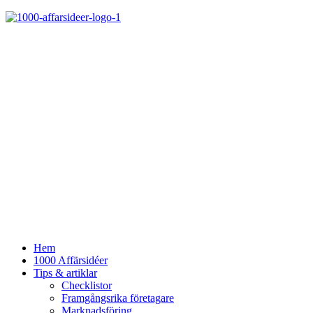
Hem
1000 Affärsidéer
Tips & artiklar
Checklistor
Framgångsrika företagare
Marknadsföring