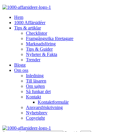
Hem
1000 Affärsidéer
Tips & artiklar
Checklistor
Framgångsrika företagare
Marknadsföring
Tips & Guider
Nyheter & Fakta
Trender
Blogg
Om oss
Inledning
Till läsaren
Om sajten
Så funkar det
Kontakt
Kontaktformulär
Ansvarsfriskrivning
Nyhetsbrev
Copyright