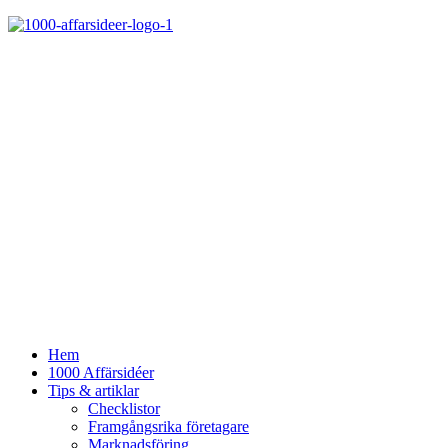
Hem
1000 Affärsidéer
Tips & artiklar
Checklistor
Framgångsrika företagare
Marknadsföring