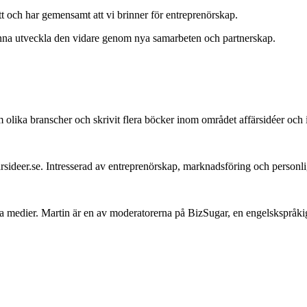
tt och har gemensamt att vi brinner för entreprenörskap.
kunna utveckla den vidare genom nya samarbeten och partnerskap.
m olika branscher och skrivit flera böcker inom området affärsidéer och 
ideer.se. Intresserad av entreprenörskap, marknadsföring och personli
ala medier. Martin är en av moderatorerna på BizSugar, en engelskspråki