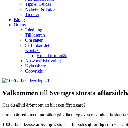
Tips & Guider
Nyheter & Fakta
Trender
Blogg
Om oss
Inledning
Till läsaren
Om sajten
Så funkar det
Kontakt
Kontaktformulär
Ansvarsfriskrivning
Nyhetsbrev
Copyright
Välkommen till Sveriges största affärsidé
Har du alltid drömt om att bli egen företagare?
Om du är redo men inte säker på vilken typ av verksamhet du ska starta, 
1000affarsideer.se är Sveriges största affärsidésajt för dig som vill st