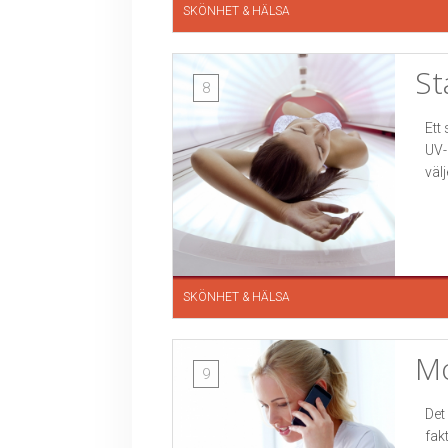
SKÖNHET & HÄLSA
St
8
Ett
UV-
väl
SKÖNHET & HÄLSA
Mo
9
Det
fak