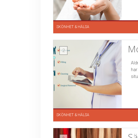
SKÖNHET & HÄLSA
Mo
2
Ald
har
situ
SKÖNHET & HÄLSA
Sä