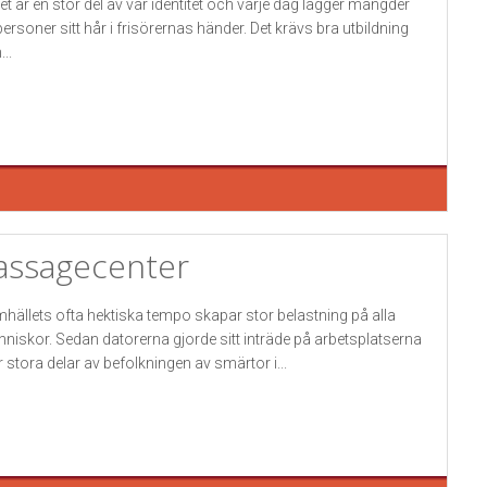
et är en stor del av vår identitet och varje dag lägger mängder
personer sitt hår i frisörernas händer. Det krävs bra utbildning
..
ssagecenter
hällets ofta hektiska tempo skapar stor belastning på alla
niskor. Sedan datorerna gjorde sitt inträde på arbetsplatserna
er stora delar av befolkningen av smärtor i...