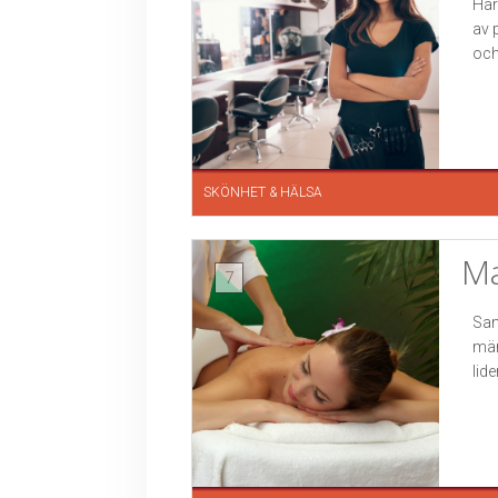
Hår
av 
och.
SKÖNHET & HÄLSA
Ma
7
Sam
män
lid