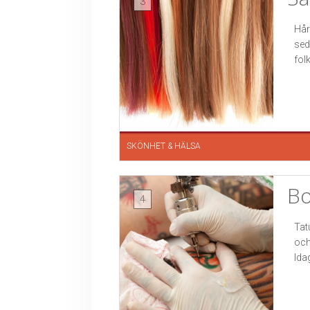
3
Hår
sed
folk
SKÖNHET & HÄLSA
Bo
4
Tat
och
Ida