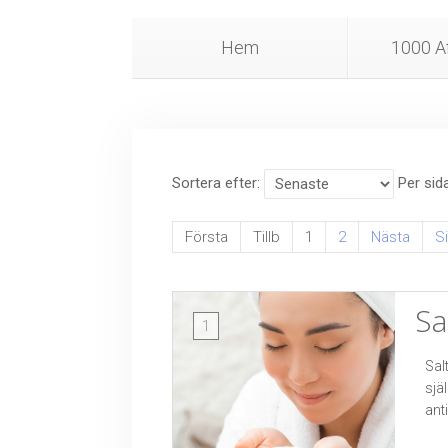
Hem
1000 Af
Sortera efter
Per sid
Första
Tillb
1
2
Nästa
S
Sa
1
Sal
sjä
ant