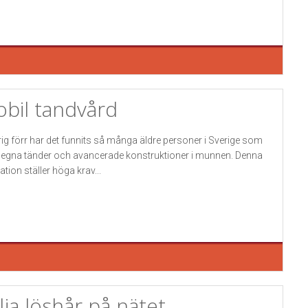
bil tandvård
rig förr har det funnits så många äldre personer i Sverige som
 egna tänder och avancerade konstruktioner i munnen. Denna
ation ställer höga krav...
lja löshår på nätet