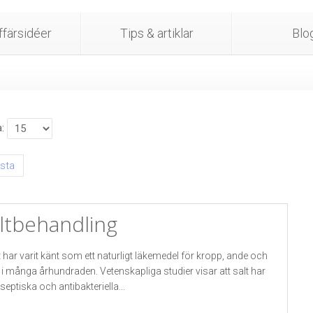
färsidéer
Tips & artiklar
Blo
a
ista
ltbehandling
t har varit känt som ett naturligt läkemedel för kropp, ande och
l i många århundraden. Vetenskapliga studier visar att salt har
iseptiska och antibakteriella...