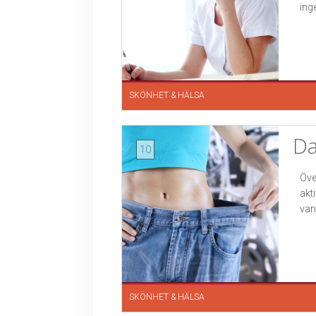
inge
SKÖNHET & HÄLSA
Da
10
Öve
akt
vanl
SKÖNHET & HÄLSA