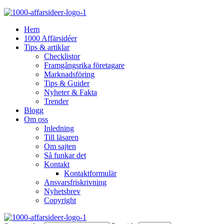
Hem
1000 Affärsidéer
Tips & artiklar
Checklistor
Framgångsrika företagare
Marknadsföring
Tips & Guider
Nyheter & Fakta
Trender
Blogg
Om oss
Inledning
Till läsaren
Om sajten
Så funkar det
Kontakt
Kontaktformulär
Ansvarsfriskrivning
Nyhetsbrev
Copyright