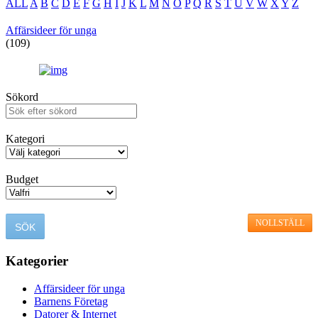
ALL
A
B
C
D
E
F
G
H
I
J
K
L
M
N
O
P
Q
R
S
T
U
V
W
X
Y
Z
Affärsideer för unga
(109)
Sökord
Kategori
Budget
NOLLSTÄLL
Kategorier
Affärsideer för unga
Barnens Företag
Datorer & Internet