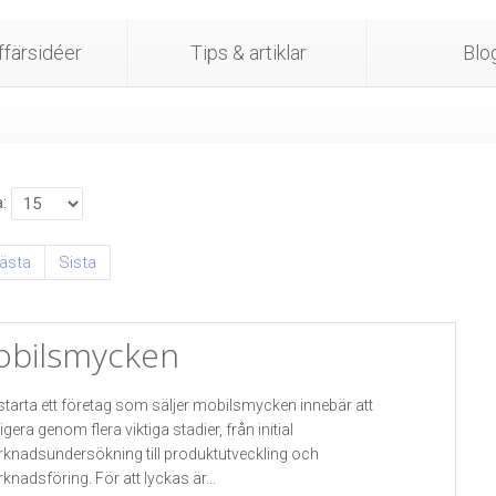
färsidéer
Tips & artiklar
Blo
a
ästa
Sista
bilsmycken
 starta ett företag som säljer mobilsmycken innebär att
igera genom flera viktiga stadier, från initial
knadsundersökning till produktutveckling och
knadsföring. För att lyckas är...