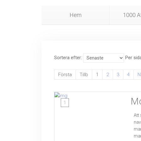
Hem
1000 Af
Sortera efter
Per sid
Första
Tillb
1
2
3
4
N
Mo
1
Att
nav
mar
mar