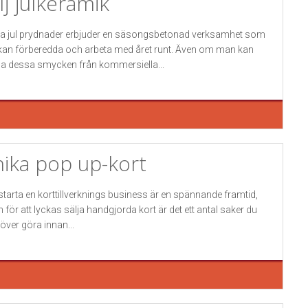
lj julkeramik
ja jul prydnader erbjuder en säsongsbetonad verksamhet som
kan förberedda och arbeta med året runt. Även om man kan
a dessa smycken från kommersiella...
ika pop up-kort
 starta en korttillverknings business är en spännande framtid,
 för att lyckas sälja handgjorda kort är det ett antal saker du
över göra innan...