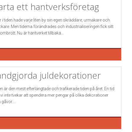
arta ett hantverksföretag
r i tiden hade varje liten by sin egen skräddare, urmakare och
ckare. Men tiderna förändrades och industrialiseringen fick sitt
ombrott. Nu är hantverket tillbaka...
ndgjorda juldekorationer
en är den mest efterlängtade och trafikerade tiden på året. En tid
 vi inte tvekar att spendera mer pengar på olika dekorationer
 gåvor....