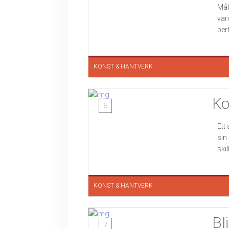
Mål
var
perf
KONST & HANTVERK
Ko
6
Ett
sin
skil
KONST & HANTVERK
Bl
7