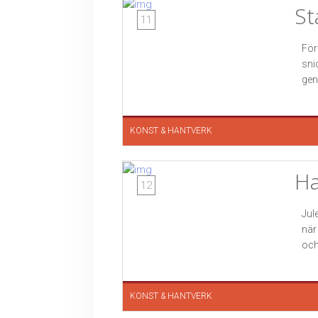
St
11
För
sni
gen
KONST & HANTVERK
Ha
12
Jul
när
och
KONST & HANTVERK