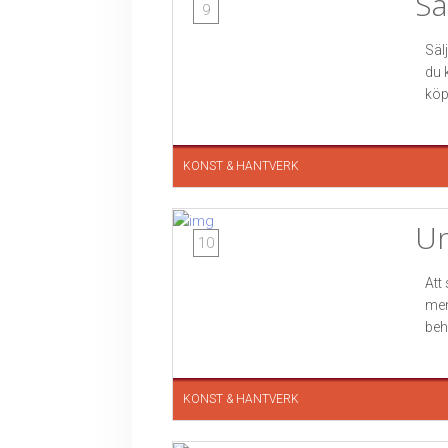
Sä
9
Säl
du 
köp
KONST & HANTVERK
Un
10
Att
men
beh
KONST & HANTVERK