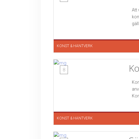
Att
kom
gäll
KONST & HANTVERK
Ko
8
Kon
anv
Kon
KONST & HANTVERK