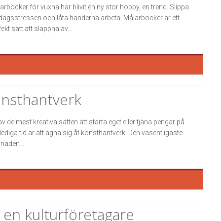
arböcker för vuxna har blivit en ny stor hobby, en trend. Slippa
dagsstressen och låta händerna arbeta. Målarböcker är ett
ekt sätt att slappna av...
nsthantverk
 av de mest kreativa sätten att starta eget eller tjäna pengar på
 lediga tid är att ägna sig åt konsthantverk. Den väsentligaste
lnaden...
i en kulturföretagare