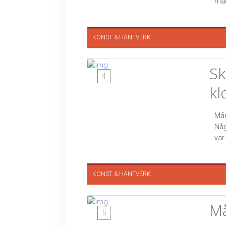
mål
KONST & HANTVERK
Sk
4
kl
Mån
Någ
var
KONST & HANTVERK
Må
5