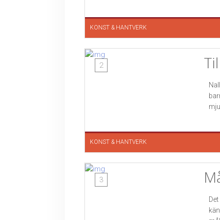
KONST & HANTVERK
Ti
2
Nal
bar
mju
KONST & HANTVERK
Må
3
Det
kän