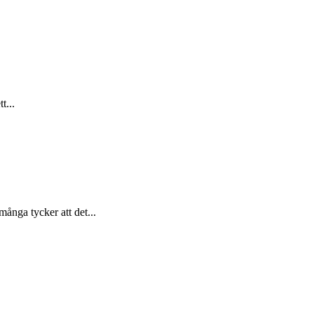
t...
ånga tycker att det...