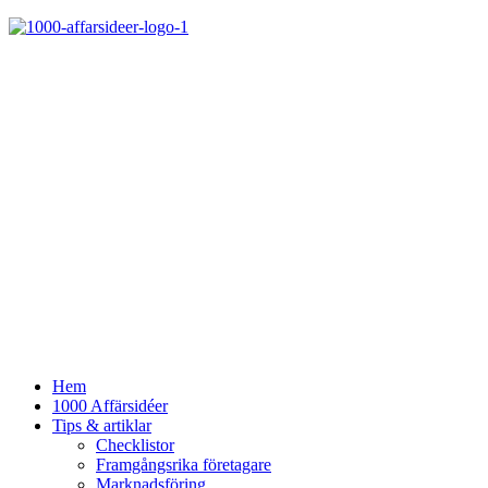
Hem
1000 Affärsidéer
Tips & artiklar
Checklistor
Framgångsrika företagare
Marknadsföring