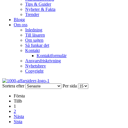
Tips & Guider
Nyheter & Fakta
Trender
Blogg
Om oss
Inledning
Till läsaren
Om sajten
Så funkar det
Kontakt
Kontaktformulär
Ansvarsfriskrivning
Nyhetsbrev
Copyright
Sortera efter
Per sida
Första
Tillb
1
2
Nästa
Sista