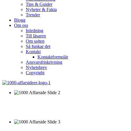
Tips & Guider
Nyheter & Fakta
Trender
Blogg
Om oss
Inledning
Till läsaren
Om sajten
Så funkar det
Kontakt
Kontaktformulär
Ansvarsfriskrivning
Nyhetsbrev
Copyright