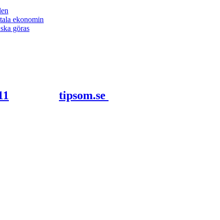
den
itala ekonomin
 ska göras
tipsom.se