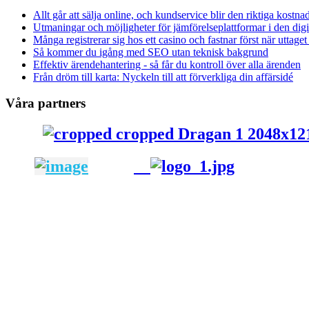
Allt går att sälja online, och kundservice blir den riktiga kostna
Utmaningar och möjligheter för jämförelseplattformar i den dig
Många registrerar sig hos ett casino och fastnar först när uttaget
Så kommer du igång med SEO utan teknisk bakgrund
Effektiv ärendehantering - så får du kontroll över alla ärenden
Från dröm till karta: Nyckeln till att förverkliga din affärsidé
Våra partners