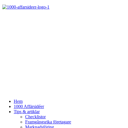
Hem
1000 Affärsidéer
Tips & artiklar
Checklistor
Framgångsrika företagare
Marknadsföring