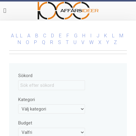
ALL
A
B
C
D
E
F
G
H
I
J
K
L
M
N
O
P
Q
R
S
T
U
V
W
X
Y
Z
Sökord
Kategori
Budget