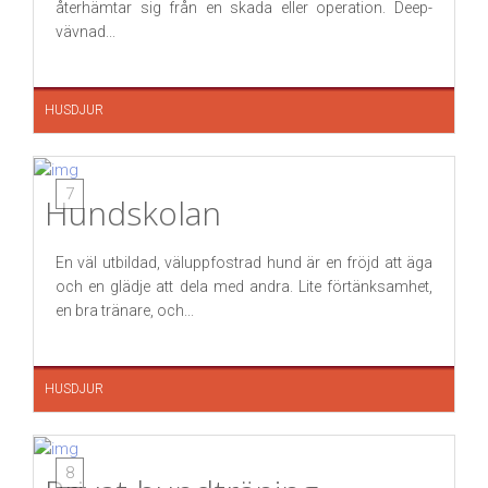
återhämtar sig från en skada eller operation. Deep-
vävnad...
HUSDJUR
7
Hundskolan
En väl utbildad, väluppfostrad hund är en fröjd att äga
och en glädje att dela med andra. Lite förtänksamhet,
en bra tränare, och...
HUSDJUR
8