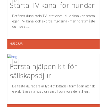
13
Starta TV kanal för hundar
Det finns dussintals TV- stationer - du också kan starta
egen TV- kanal och skörda frukterna - men först måste
du inse att...
HUSDJUR
14
Första hjälpen kit för
sällskapsdjur
De flesta djurägare är lyckligt lottade i förmågan att helt
enkelt få in sina husdjur i sin bil och köra dem till en...