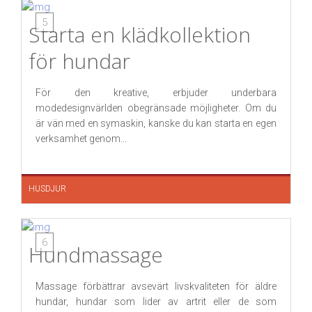
5
Starta en klädkollektion
för hundar
För den kreative, erbjuder underbara
modedesignvärlden obegränsade möjligheter. Om du
är vän med en symaskin, kanske du kan starta en egen
verksamhet genom...
HUSDJUR
6
Hundmassage
Massage förbättrar avsevärt livskvaliteten för äldre
hundar, hundar som lider av artrit eller de som