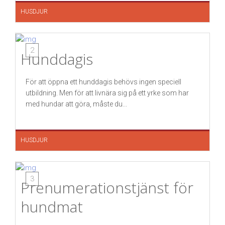
HUSDJUR
2
Hunddagis
För att öppna ett hunddagis behövs ingen speciell
utbildning. Men för att livnära sig på ett yrke som har
med hundar att göra, måste du...
HUSDJUR
3
Prenumerationstjänst för
hundmat