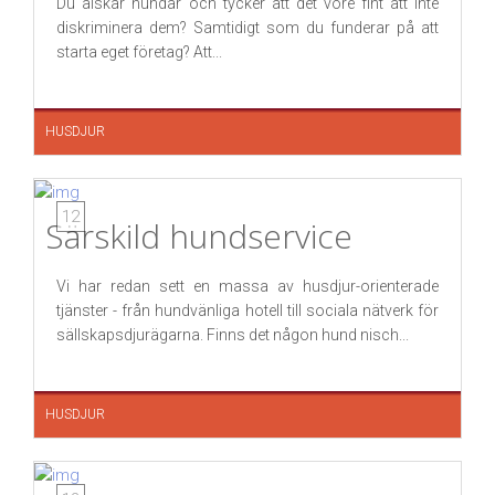
Du älskar hundar och tycker att det vore fint att inte
diskriminera dem? Samtidigt som du funderar på att
starta eget företag? Att...
HUSDJUR
12
Särskild hundservice
Vi har redan sett en massa av husdjur-orienterade
tjänster - från hundvänliga hotell till sociala nätverk för
sällskapsdjurägarna. Finns det någon hund nisch...
HUSDJUR