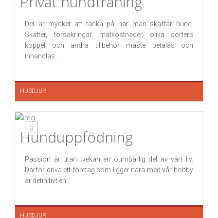
Privat hundträning
Det är mycket att tänka på när man skaffar hund.
Skatter, försäkringar, matkostnader, olika sorters
koppel och andra tillbehör måste betalas och
inhandlas....
HUSDJUR
9
Hunduppfödning
Passion är utan tvekan en oumbärlig del av vårt liv.
Därför driva ett företag som ligger nära med vår hobby
är definitivt en...
HUSDJUR