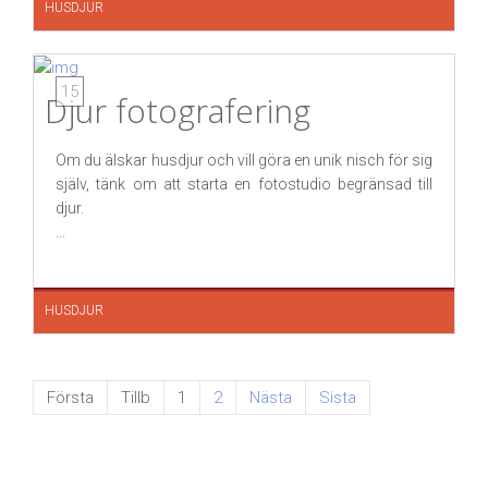
HUSDJUR
15
Djur fotografering
Om du älskar husdjur och vill göra en unik nisch för sig
själv, tänk om att starta en fotostudio begränsad till
djur.
...
HUSDJUR
Första
Tillb
1
2
Nästa
Sista