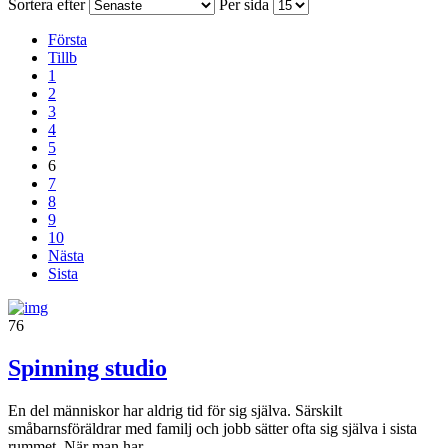
Sortera efter
Per sida
Första
Tillb
1
2
3
4
5
6
7
8
9
10
Nästa
Sista
76
Spinning studio
En del människor har aldrig tid för sig själva. Särskilt
småbarnsföräldrar med familj och jobb sätter ofta sig själva i sista
rummet. När man har...