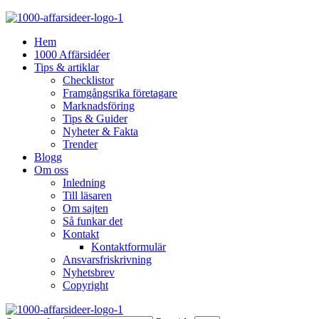
Hem
1000 Affärsidéer
Tips & artiklar
Checklistor
Framgångsrika företagare
Marknadsföring
Tips & Guider
Nyheter & Fakta
Trender
Blogg
Om oss
Inledning
Till läsaren
Om sajten
Så funkar det
Kontakt
Kontaktformulär
Ansvarsfriskrivning
Nyhetsbrev
Copyright