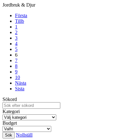
Jordbruk & Djur
Första
Tillb
1
2
3
4
5
6
7
8
9
10
Nästa
Sista
Sökord
Kategori
Budget
Nollställ