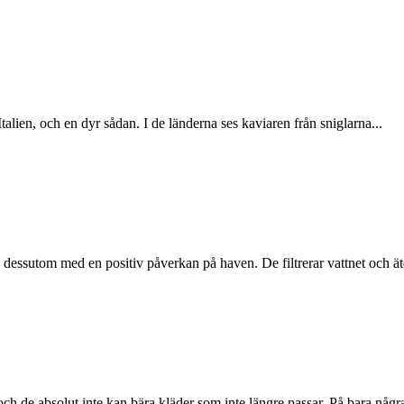
 Italien, och en dyr sådan. I de länderna ses kaviaren från sniglarna...
h dessutom med en positiv påverkan på haven. De filtrerar vattnet och ät
ch de absolut inte kan bära kläder som inte längre passar. På bara några