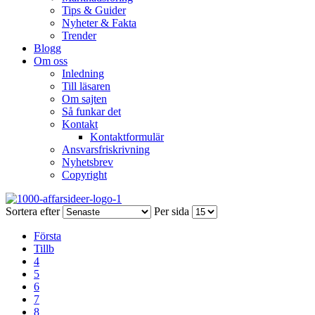
Tips & Guider
Nyheter & Fakta
Trender
Blogg
Om oss
Inledning
Till läsaren
Om sajten
Så funkar det
Kontakt
Kontaktformulär
Ansvarsfriskrivning
Nyhetsbrev
Copyright
Sortera efter
Per sida
Första
Tillb
4
5
6
7
8