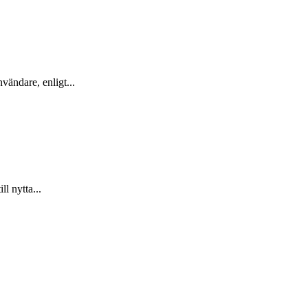
nvändare, enligt...
l nytta...