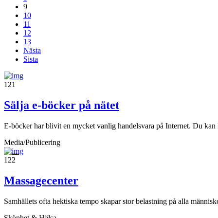
9
10
11
12
13
Nästa
Sista
121
Sälja e-böcker på nätet
E-böcker har blivit en mycket vanlig handelsvara på Internet. Du kan
Media/Publicering
122
Massagecenter
Samhällets ofta hektiska tempo skapar stor belastning på alla människor
Skönhet & Hälsa