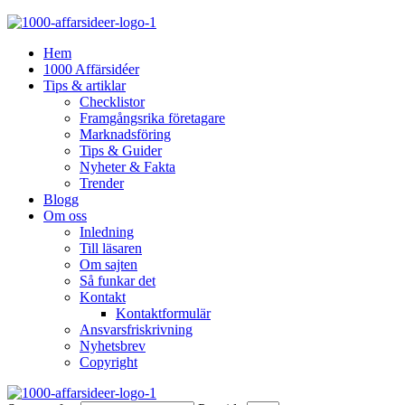
Hem
1000 Affärsidéer
Tips & artiklar
Checklistor
Framgångsrika företagare
Marknadsföring
Tips & Guider
Nyheter & Fakta
Trender
Blogg
Om oss
Inledning
Till läsaren
Om sajten
Så funkar det
Kontakt
Kontaktformulär
Ansvarsfriskrivning
Nyhetsbrev
Copyright