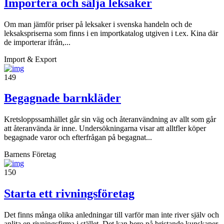
Importera och sälja leksaker
Om man jämför priser på leksaker i svenska handeln och de
leksakspriserna som finns i en importkatalog utgiven i t.ex. Kina där
de importerar ifrån,...
Import & Export
149
Begagnade barnkläder
Kretsloppssamhället går sin väg och återanvändning av allt som går
att återanvända är inne. Undersökningarna visar att alltfler köper
begagnade varor och efterfrågan på begagnat...
Barnens Företag
150
Starta ett rivningsföretag
Det finns många olika anledningar till varför man inte river själv och
anlita en rivningsfirma i stället. Det kan bero på bristande kunskaper,