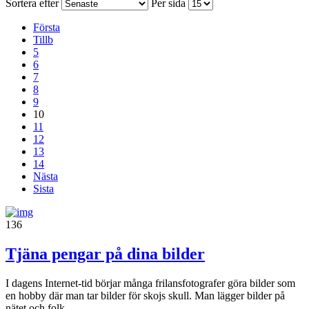
Sortera efter
Per sida
Första
Tillb
5
6
7
8
9
10
11
12
13
14
Nästa
Sista
136
Tjäna pengar på dina bilder
I dagens Internet-tid börjar många frilansfotografer göra bilder som
en hobby där man tar bilder för skojs skull. Man lägger bilder på
nätet och folk...