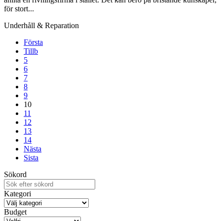
för stort...
Underhåll & Reparation
Första
Tillb
5
6
7
8
9
10
11
12
13
14
Nästa
Sista
Sökord
Kategori
Budget