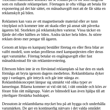
som en rullande reklampelare. Företagen är ofta villiga att betala för
exponering på det här sättet, en månadsavgift mot att de får sätta en
reklamskylt på bilen.
Reklamen kan vara av ett magnetiserade material eller av tunn
vinylplast och kommer inte att skada eller på annat sätt påverka
ägarens bil. Storleken på reklamskylten varierar. Vissa täcker en
fjärde del eller hälften av bilen. Andra täcker hela bilen. Ju större
reklam desto mer pengar till ägaren.
Genom att köpa en kampanj beställer företag en eller flera bilar av
valfri modell, som sedan profileras med kampanjtexten eller deras
eget varumärke. Företag betalar en engångsavgift eller fast
månadskostnad för sin reklaminvestering.
Eftersom bilen inte är en förväntad reklamplats så har den en stark
förmåga att bryta igenom dagens mediebrus. Reklambilarna dyker
upp i vardagen, gör intryck och går inte stänga av.
Reklambilskonceptet lämpar sig utmärkt vid olika typer av
lanseringar. Bilarna kommer ut vid rätt tid, i rätt område och körs av
förare från rätt målgrupp. Valet av bilmodell kan även hjälpa till att
ytterligare förstärka budskapet.
Dessutom är reklambilarna mycket bra på att bygga och underhålla
varumärken. De ger en kontinuerlig närvaro i det valda området