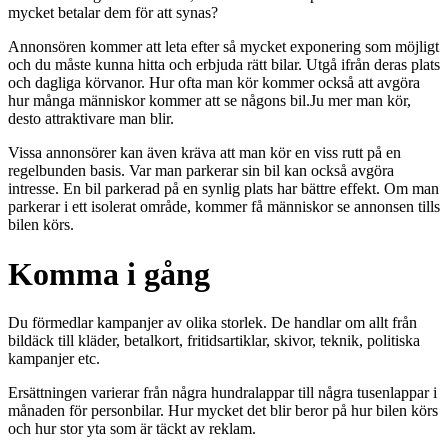
mycket betalar dem för att synas?
Annonsören kommer att leta efter så mycket exponering som möjligt
och du måste kunna hitta och erbjuda rätt bilar. Utgå ifrån deras plats
och dagliga körvanor. Hur ofta man kör kommer också att avgöra
hur många människor kommer att se någons bil.Ju mer man kör,
desto attraktivare man blir.
Vissa annonsörer kan även kräva att man kör en viss rutt på en
regelbunden basis. Var man parkerar sin bil kan också avgöra
intresse. En bil parkerad på en synlig plats har bättre effekt. Om man
parkerar i ett isolerat område, kommer få människor se annonsen tills
bilen körs.
Komma i gång
Du förmedlar kampanjer av olika storlek. De handlar om allt från
bildäck till kläder, betalkort, fritidsartiklar, skivor, teknik, politiska
kampanjer etc.
Ersättningen varierar från några hundralappar till några tusenlappar i
månaden för personbilar. Hur mycket det blir beror på hur bilen körs
och hur stor yta som är täckt av reklam.