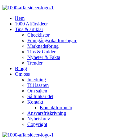
Hem
1000 Affärsidéer
Tips & artiklar
Checklistor
Framgångsrika företagare
Marknadsföring
Tips & Guider
Nyheter & Fakta
Trender
Blogg
Om oss
Inledning
Till läsaren
Om sajten
Så funkar det
Kontakt
Kontaktformulär
Ansvarsfriskrivning
Nyhetsbrev
Copyright