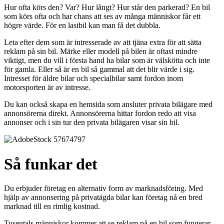
Hur ofta körs den? Var? Hur långt? Hur står den parkerad? En bil
som körs ofta och har chans att ses av många människor får ett
högre värde. För en lastbil kan man få det dubbla.
Leta efter dem som är intresserade av att tjäna extra för att sätta
reklam på sin bil. Märke eller modell på bilen är oftast mindre
viktigt, men du vill i första hand ha bilar som är välskötta och inte
för gamla. Eller så är en bil så gammal att det blir värde i sig.
Intresset för äldre bilar och specialbilar samt fordon inom
motorsporten är av intresse.
Du kan också skapa en hemsida som ansluter privata bilägare med
annonsörerna direkt. Annonsörerna hittar fordon redo att visa
annonser och i sin tur den privata bilägaren visar sin bil.
Så funkar det
Du erbjuder företag en alternativ form av marknadsföring. Med
hjälp av annonsering på privatägda bilar kan företag nå en bred
marknad till en rimlig kostnad.
Tusentals människor kommer att se reklam på en bil som fungerar