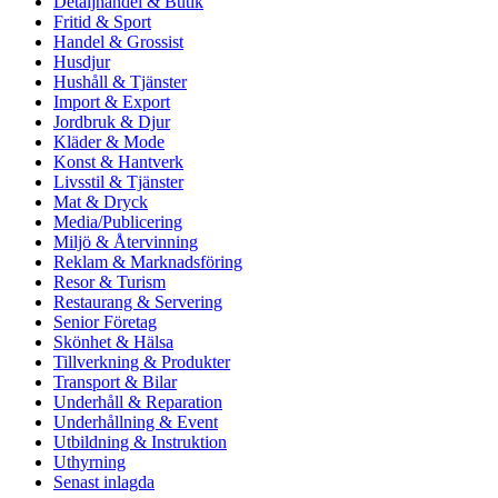
Detaljhandel & Butik
Fritid & Sport
Handel & Grossist
Husdjur
Hushåll & Tjänster
Import & Export
Jordbruk & Djur
Kläder & Mode
Konst & Hantverk
Livsstil & Tjänster
Mat & Dryck
Media/Publicering
Miljö & Återvinning
Reklam & Marknadsföring
Resor & Turism
Restaurang & Servering
Senior Företag
Skönhet & Hälsa
Tillverkning & Produkter
Transport & Bilar
Underhåll & Reparation
Underhållning & Event
Utbildning & Instruktion
Uthyrning
Senast inlagda