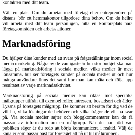
kontakten med ditt team.
Välj en plats. Om du arbetar med företag eller entreprenörer på
distans, bör ett hemmakontor tillgodose dina behov. Om du hellre
vill arbeta med ditt team personligen, hitta en kontorsplats nära
företagsområden och arbetsstationer.
Marknadsföring
Du hjälper dina kunder med att svara på frågeställningar inom social
media marketing. Några av de vanligaste är hur stor budget ska man
lägga på marknadsföring i sociala medier, vilka medier är mest
lönsamma, hur ser företagets kunder på sociala medier ut och hur
många användare finns det samt hur man kan mäta och följa upp
resultatet av varje marknadsaktivitet.
Marknadsföring på sociala medier kan riktas mot specifika
målgrupper utifrån till exempel roller, intressen, bostadsort och ålder.
Lyssna på företagets målgrupp. De kommer att berätta för dig vad de
vill ha, vilka lösningar de behöver och vilka frågor de vill ha svar
på. Via sociala medier sajter och bloggkommentarer kan du få
massor av information om en målgrupp. När du har hört vad
publiken säger är du redo att börja kommunicera i realtid. Välj de
kanaler som passar bäst för företaget att nå ut till målgruppen.