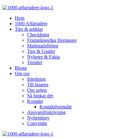
Hem
1000 Affärsidéer
Tips & artiklar
Checklistor
Framgångsrika företagare
Marknadsföring
Tips & Guider
Nyheter & Fakta
Trender
Blogg
Om oss
Inledning
Till läsaren
Om sajten
Så funkar det
Kontakt
Kontaktformulär
Ansvarsfriskrivning
Nyhetsbrev
Copyright