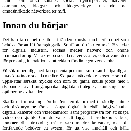
handla om olika kanaler: sociala nyhetsportaler, nätverks-
communitys, bloggar och bloggverktyg, nischade och
ämnesinriktade nätverkssajter m.fl.
Innan du börjar
Det kan ta en hel del tid att få den kunskap och erfarenhet som
behövs för att bli framgångsrik. Se till att du har en total förståelse
för digitala industrin, sociala medier nätverk och online
marknadsföring. Var aktiv på sociala nätverkssajter, och använd dem
för personlig interaktion samt reklam för din egen verksamhet.
Försök omge dig med kompetenta personer som kan hjälpa dig att
utvecklas inom sociala medier. Skapa ett nätverk av personer som du
uppskattar särskilt mycket och som du gärna skulle jobba med i
skapandet av framgångsrika digitala strategier, kampanjer och
optimering av kanaler.
Skaffa rätt utrustning. Du behöver en dator med tillräckligt minne
och diskutrymme för att skapa digitalt innehåll, högkvalitativa
digitala kameror och videokameror, samt programvara för att skapa
video och grafik. Om du väljer att lägga ut produktionsarbete,
kommer din utrustning måste vara mindre krävande, men du
fortfarande behöver ett system för att visa innehåll och hålla