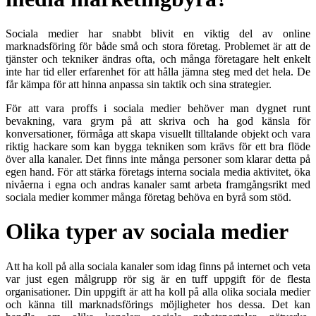
Sociala medier har snabbt blivit en viktig del av online
marknadsföring för både små och stora företag. Problemet är att de
tjänster och tekniker ändras ofta, och många företagare helt enkelt
inte har tid eller erfarenhet för att hålla jämna steg med det hela. De
får kämpa för att hinna anpassa sin taktik och sina strategier.
För att vara proffs i sociala medier behöver man dygnet runt
bevakning, vara grym på att skriva och ha god känsla för
konversationer, förmåga att skapa visuellt tilltalande objekt och vara
riktig hackare som kan bygga tekniken som krävs för ett bra flöde
över alla kanaler. Det finns inte många personer som klarar detta på
egen hand. För att stärka företags interna sociala media aktivitet, öka
nivåerna i egna och andras kanaler samt arbeta framgångsrikt med
sociala medier kommer många företag behöva en byrå som stöd.
Olika typer av sociala medier
Att ha koll på alla sociala kanaler som idag finns på internet och veta
var just egen målgrupp rör sig är en tuff uppgift för de flesta
organisationer. Din uppgift är att ha koll på alla olika sociala medier
och känna till marknadsförings möjligheter hos dessa. Det kan