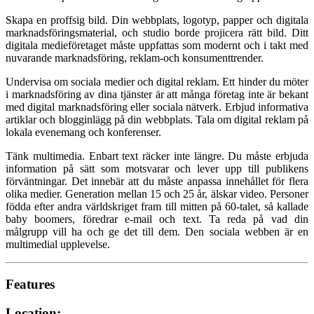
Skapa en proffsig bild. Din webbplats, logotyp, papper och digitala
marknadsföringsmaterial, och studio borde projicera rätt bild. Ditt
digitala medieföretaget måste uppfattas som modernt och i takt med
nuvarande marknadsföring, reklam-och konsumenttrender.
Undervisa om sociala medier och digital reklam. Ett hinder du möter
i marknadsföring av dina tjänster är att många företag inte är bekant
med digital marknadsföring eller sociala nätverk. Erbjud informativa
artiklar och blogginlägg på din webbplats. Tala om digital reklam på
lokala evenemang och konferenser.
Tänk multimedia. Enbart text räcker inte längre. Du måste erbjuda
information på sätt som motsvarar och lever upp till publikens
förväntningar. Det innebär att du måste anpassa innehållet för flera
olika medier. Generation mellan 15 och 25 år, älskar video. Personer
födda efter andra världskriget fram till mitten på 60-talet, så kallade
baby boomers, föredrar e-mail och text. Ta reda på vad din
målgrupp vill ha och ge det till dem. Den sociala webben är en
multimedial upplevelse.
Features
Location: