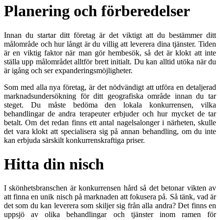
Planering och förberedelser
Innan du startar ditt företag är det viktigt att du bestämmer ditt
målområde och hur långt är du villig att leverera dina tjänster. Tiden
är en viktig faktor när man gör hembesök, så det är klokt att inte
ställa upp målområdet alltför brett initialt. Du kan alltid utöka när du
är igång och ser expanderingsmöjligheter.
Som med alla nya företag, är det nödvändigt att utföra en detaljerad
marknadsundersökning för ditt geografiska område innan du tar
steget. Du måste bedöma den lokala konkurrensen, vilka
behandlingar de andra terapeuter erbjuder och hur mycket de tar
betalt. Om det redan finns ett antal nagelsalonger i närheten, skulle
det vara klokt att specialisera sig på annan behandling, om du inte
kan erbjuda särskilt konkurrenskraftiga priser.
Hitta din nisch
I skönhetsbranschen är konkurrensen hård så det betonar vikten av
att finna en unik nisch på marknaden att fokusera på. Så tänk, vad är
det som du kan leverera som skiljer sig från alla andra? Det finns en
uppsjö av olika behandlingar och tjänster inom ramen för