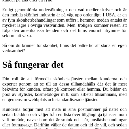
Enligt genomförda undersökningar och vad medier skriver och är
den mobila skönhet industrin är på väg upp ordentligt. I USA, är en
av fyra skönhetsbehandlingar som utförs i hemmet, medan antalet är
mycket lägre i övriga västvärlden. Men, troligen kommer resten att
följa den amerikanska trenden och det finns enormt utrymme för
sektorn att växa.
Så om du brinner för skönhet, finns det bättre tid att starta en egen
verksamhet?
Så fungerar det
Din roll är att förmedla skönhetstjänster mellan kunderna och
experter genom att se till att dessa tillhandahålls där det är mest
bekvämt för kunden, oftast på kontoret eller hemma. Du bildar en
pool av stylister, kosmetologer m.fl. som arbetar tillsammans, med
en gemensam webbplats och standardiserade tjänster.
Kunderna börjar med att mata in sina postnummer på nätet och
sedan bläddrar och väljer från en lista över tillgängliga tjänster inom
valt område, oavsett om det är smink och hår, ansiktsbehandlingar
eller fotmassage. Därifrån väljer de datum och tid de vill, och sedan