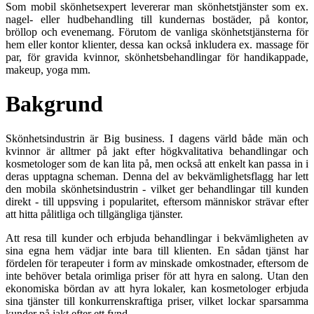
Som mobil skönhetsexpert levererar man skönhetstjänster som ex.
nagel- eller hudbehandling till kundernas bostäder, på kontor,
bröllop och evenemang. Förutom de vanliga skönhetstjänsterna för
hem eller kontor klienter, dessa kan också inkludera ex. massage för
par, för gravida kvinnor, skönhetsbehandlingar för handikappade,
makeup, yoga mm.
Bakgrund
Skönhetsindustrin är Big business. I dagens värld både män och
kvinnor är alltmer på jakt efter högkvalitativa behandlingar och
kosmetologer som de kan lita på, men också att enkelt kan passa in i
deras upptagna scheman. Denna del av bekvämlighetsflagg har lett
den mobila skönhetsindustrin - vilket ger behandlingar till kunden
direkt - till uppsving i popularitet, eftersom människor strävar efter
att hitta pålitliga och tillgängliga tjänster.
Att resa till kunder och erbjuda behandlingar i bekvämligheten av
sina egna hem vädjar inte bara till klienten. En sådan tjänst har
fördelen för terapeuter i form av minskade omkostnader, eftersom de
inte behöver betala orimliga priser för att hyra en salong. Utan den
ekonomiska bördan av att hyra lokaler, kan kosmetologer erbjuda
sina tjänster till konkurrenskraftiga priser, vilket lockar sparsamma
kunder på jakt efter ett fynd.