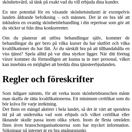
skönhetsvård, så tänk på exakt vad du vill erbjuda dina kunder.
En stor potential för en växande skönhetsindustri är exempelvis
landets åldrande befolkning – och männen. Det är en bra idé att
inkludera en ovanlig skönhetsbehandling i din repertoar som gör att
du sticker ut från dina konkurrenter.
Om du planerar att utföra behandlingar själv, kommer de
behandlingar du ger bero på vilka kurser du har slutfört och vilka
kvalifikationer du har fått. Är du särskilt bra på att tillhandahålla en
viss tjänst? Spela alltid på var dina styrkor ligger. När ditt företag
växer kommer du förmodligen att kunna ta in mer personal, vilket
kan innebära en möjlighet att bredda dina tjänsteerbjudanden.
Regler och föreskrifter
Som tidigare nämnts, för att verka inom skönhetsbranschen måste
man skaffa de rätta kvalifikationerna. Ett minimum certifikat som du
bör kräva för varje inriktning.
Det finns en mängd aktörer i hela landet, så det är värt att spendera
tid på att undersöka vad som erbjuds och vilket certifikat eller
liknande skulle passa inom olika yrken. Inom de flesta områden
finns även branschorganisationerna som har mycket information.
Sökningar på internet är en bra utgångspunkt.