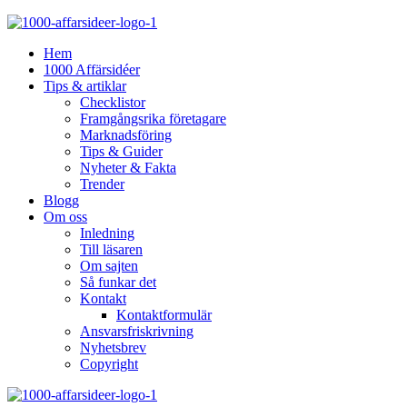
Hem
1000 Affärsidéer
Tips & artiklar
Checklistor
Framgångsrika företagare
Marknadsföring
Tips & Guider
Nyheter & Fakta
Trender
Blogg
Om oss
Inledning
Till läsaren
Om sajten
Så funkar det
Kontakt
Kontaktformulär
Ansvarsfriskrivning
Nyhetsbrev
Copyright