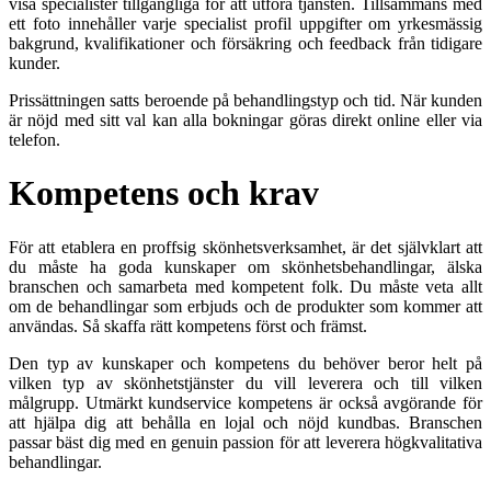
visa specialister tillgängliga för att utföra tjänsten. Tillsammans med
ett foto innehåller varje specialist profil uppgifter om yrkesmässig
bakgrund, kvalifikationer och försäkring och feedback från tidigare
kunder.
Prissättningen satts beroende på behandlingstyp och tid. När kunden
är nöjd med sitt val kan alla bokningar göras direkt online eller via
telefon.
Kompetens och krav
För att etablera en proffsig skönhetsverksamhet, är det självklart att
du måste ha goda kunskaper om skönhetsbehandlingar, älska
branschen och samarbeta med kompetent folk. Du måste veta allt
om de behandlingar som erbjuds och de produkter som kommer att
användas. Så skaffa rätt kompetens först och främst.
Den typ av kunskaper och kompetens du behöver beror helt på
vilken typ av skönhetstjänster du vill leverera och till vilken
målgrupp. Utmärkt kundservice kompetens är också avgörande för
att hjälpa dig att behålla en lojal och nöjd kundbas. Branschen
passar bäst dig med en genuin passion för att leverera högkvalitativa
behandlingar.