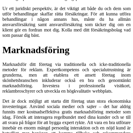
Ur ett juridiskt perspektiv, är det viktigt att både du och dem som
utför behandlingar skaffar rätta försäkringar. För att kunna utföra
behandlingar i någon annans hus, måste du ha allmän
ansvarsförsäkring samt ansvarsförsäkring som täcker dig om en
klient gör en fordran mot dig. Kolla med ditt försäkringsbolag vad
som passar dig bäst.
Marknadsföring
Marknadsför ditt företag via traditionella och icke-traditionella
metoder för reklam. Expertkompetens och specialutrustning är
grunderna, men att etablera ett ansett företag inom
skönhetsbranschen inkluderar också en bra och genomtänkt
marknadsföring. Investera i professionella visitkort,
reklambroschyrer och utveckla en högkvalitativ webbplats.
Det är dock möjligt att starta ditt företag utan stora ekonomiska
investeringar. Använd sociala medier och sajter – det har aldrig
funnits mer kostnadseffektiva gratis marknadsföring metoder som
idag. Försök att interagera regelbundet med dina kunder och se till
att svara på frågor för att bygga expert rykte. Att vara en bra utförare
innebär en enorm mängd personlig interaktion och en nöjd kund är