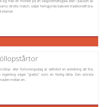
e sig från en monter på en välgörenhetsgala eller i pausen av
 barns idrotts match, säljer hemgjorda bakverk traditionellt bra.
internet...
öllopstårtor
bröllop- eller förlovningsdag är definitivt en anledning att fira,
 ingenting säger "grattis" som en festlig tårta. Den största
llnaden mellan en...