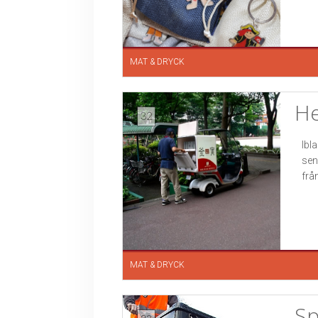
MAT & DRYCK
He
32
Ibl
sen
från
MAT & DRYCK
Sp