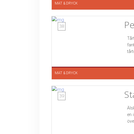
MAT & DRYCK
Pe
38
Tår
fan
tår
MAT & DRYCK
St
39
Äls
en 
över