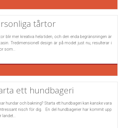
rsonliga tårtor
tor blir mer kreativa hela tiden, och den enda begränsningen är
tasin. Tredimensionell design är på modet just nu, resulterar i
tor som...
arta ett hundbageri
kar hundar och bakning? Starta ett hundbageri kan kanske vara
intressant nisch för dig. En del hundbagerier har kommit upp
 landet...