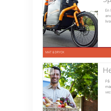
33
En 
an
liv
MAT & DRYCK
He
34
På 
män
vec