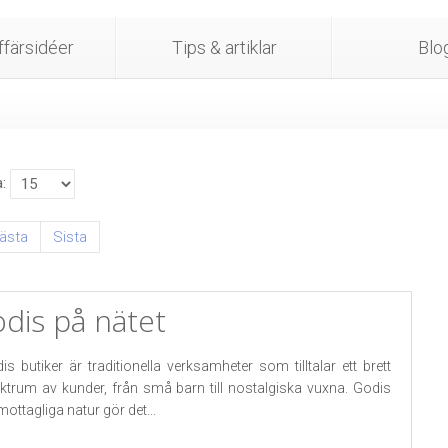
färsidéer
Tips & artiklar
Blo
a
ästa
Sista
dis på nätet
is butiker är traditionella verksamheter som tilltalar ett brett
ktrum av kunder, från små barn till nostalgiska vuxna. Godis
tmottagliga natur gör det...