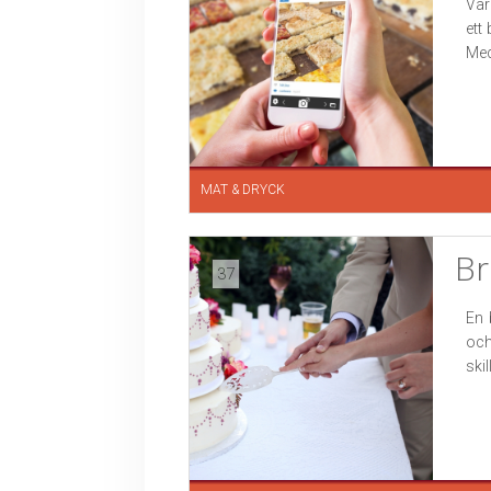
Var
ett
Med 
MAT & DRYCK
Br
37
En 
och
ski