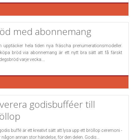
röd med abonnemang
 upptäcker hela tiden nya fräscha prenumerationsmodeller.
 köpa bröd via abonnemang är ett nytt bra sätt att få färskt
degsbröd varje vecka....
verera godisbufféer till
öllop
godis buffé är ett kreativt sätt att lysa upp ett bröllop ceremoni -
er någon annan stor händelse, för den delen. Godis...