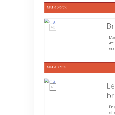
MAT & DRYCK
B
40
Man
Att
sur
MAT & DRYCK
Le
41
br
En 
ell