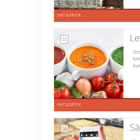
MAT & DRYCK
Le
35
Und
kon
sun
MAT & DRYCK
Sä
36