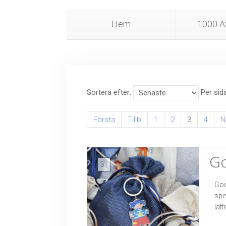
Hem
1000 Af
Sortera efter
Per sid
Första
Tillb
1
2
3
4
N
Go
31
God
spe
lät