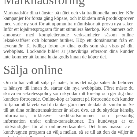
Marknadsför dina tjänster på nätet och via traditionella medier. Kör
kampanjer för första gång köpare, och inkludera små produktprover
med varje ny sort för att uppmuntra människor att prova nya saker.
Inför ett lojalitetsprogram för att stimulera återköp. Kör banners och
annonser med kompletterande verksamheter såsom online
leksaksaffärer och blomster butiker. Köp ett domännamn från en
leverantör. Ta tydliga foton av dina godis som ska visas på din
webbplats. Lockande bilder är jätteviktiga eftersom dina kunder
inte kommer att kunna lukta godis innan de köper det.
Sälja online
Om du har valt att sälja på nätet, finns det några saker du behöver
ta hänsyn till innan du startar din nya webbplats. Först måste du
skriva en sekretesspolicy som skyddar ditt företag och ger dig dina
kunders förtroende. Online-köp är baserat på förtroende och kunder
förtjänar att få veta vad du tänker göra med de data du samlar in. Se
till att dina onlinetransaktioner är säkra dvs. att du skyddar känslig
information, inklusive kreditkortsnummer och personlig
information under online-transaktioner. En kundvagn är en
nödvändighet för alla online-verksamhet. Det finns massor av i
kundvagnen program att välja mellan, så se till att den du väljer är