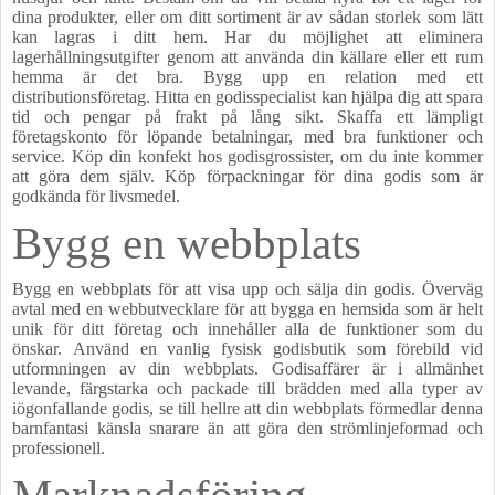
dina produkter, eller om ditt sortiment är av sådan storlek som lätt
kan lagras i ditt hem. Har du möjlighet att eliminera
lagerhållningsutgifter genom att använda din källare eller ett rum
hemma är det bra. Bygg upp en relation med ett
distributionsföretag. Hitta en godisspecialist kan hjälpa dig att spara
tid och pengar på frakt på lång sikt. Skaffa ett lämpligt
företagskonto för löpande betalningar, med bra funktioner och
service. Köp din konfekt hos godisgrossister, om du inte kommer
att göra dem själv. Köp förpackningar för dina godis som är
godkända för livsmedel.
Bygg en webbplats
Bygg en webbplats för att visa upp och sälja din godis. Överväg
avtal med en webbutvecklare för att bygga en hemsida som är helt
unik för ditt företag och innehåller alla de funktioner som du
önskar. Använd en vanlig fysisk godisbutik som förebild vid
utformningen av din webbplats. Godisaffärer är i allmänhet
levande, färgstarka och packade till brädden med alla typer av
iögonfallande godis, se till hellre att din webbplats förmedlar denna
barnfantasi känsla snarare än att göra den strömlinjeformad och
professionell.
Marknadsföring