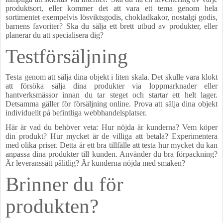
produktsort, eller kommer det att vara ett tema genom hela
sortimentet exempelvis lösviktsgodis, chokladkakor, nostalgi godis,
barnens favoriter? Ska du sälja ett brett utbud av produkter, eller
planerar du att specialisera dig?
Testförsäljning
Testa genom att sälja dina objekt i liten skala. Det skulle vara klokt
att försöka sälja dina produkter via loppmarknader eller
hantverksmässor innan du tar steget och startar ett helt lager.
Detsamma gäller för försäljning online. Prova att sälja dina objekt
individuellt på befintliga webbhandelsplatser.
Här är vad du behöver veta: Hur nöjda är kunderna? Vem köper
din produkt? Hur mycket är de villiga att betala? Experimentera
med olika priser. Detta är ett bra tillfälle att testa hur mycket du kan
anpassa dina produkter till kunden. Använder du bra förpackning?
Är leveranssätt pålitlig? Är kunderna nöjda med smaken?
Brinner du för
produkten?