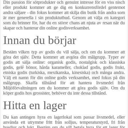
Din passion för sötprodukter och genuint intresse för en viss nisch
eller produkt kommer att ge dig en konkurrensfördel gentemot
andra säljare - din fokus kommer att skilja din butik från andra som
är mer generella i sin produktutbud. Genom att välja en kategori
som du brinner för, har du en större chans att njuta av resan när du
skapar och hanterar din online godisverksamhet.
Innan du börjar
Bestäm vilken typ av godis du vill sälja, och om du kommer att
göra det själv. Detta kommer att avgöra din målgrupp. Typer av
godis att sälja online: organisk godis, nostalgisk och klassiska
godis, gelé bönor, hårda karameller, choklad godis, godis frukt,
etniska godis (turkiska, mexikanska, kinesiska) och många andra.
Välj ett namn för din online godis verksamhet, med fokus på din
målgrupp. Skaffa tillstånd för att hantera livsmedel från
Miljöförvaltningen om du kommer att göra godis själv. Om du
köper godis hos grossister, behöver du inte dessa tillstånd.
Hitta en lager
Du kan antingen hyra en lagerlokal som passar livsmedel, eller
använda ett utrymme fritt från solljus, temperaturstyrd, fri från
husdjur och lukt. Bestäm om du vill betala hyra för ett lager för