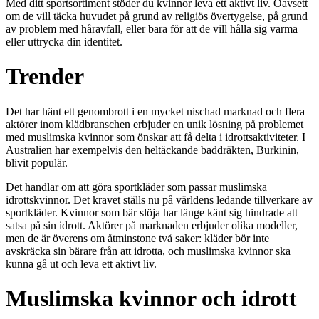
Med ditt sportsortiment stöder du kvinnor leva ett aktivt liv. Oavsett
om de vill täcka huvudet på grund av religiös övertygelse, på grund
av problem med håravfall, eller bara för att de vill hålla sig varma
eller uttrycka din identitet.
Trender
Det har hänt ett genombrott i en mycket nischad marknad och flera
aktörer inom klädbranschen erbjuder en unik lösning på problemet
med muslimska kvinnor som önskar att få delta i idrottsaktiviteter. I
Australien har exempelvis den heltäckande baddräkten, Burkinin,
blivit populär.
Det handlar om att göra sportkläder som passar muslimska
idrottskvinnor. Det kravet ställs nu på världens ledande tillverkare av
sportkläder. Kvinnor som bär slöja har länge känt sig hindrade att
satsa på sin idrott. Aktörer på marknaden erbjuder olika modeller,
men de är överens om åtminstone två saker: kläder bör inte
avskräcka sin bärare från att idrotta, och muslimska kvinnor ska
kunna gå ut och leva ett aktivt liv.
Muslimska kvinnor och idrott