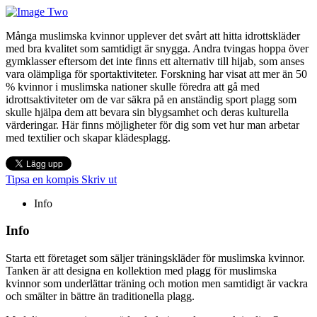
Många muslimska kvinnor upplever det svårt att hitta idrottskläder
med bra kvalitet som samtidigt är snygga. Andra tvingas hoppa över
gymklasser eftersom det inte finns ett alternativ till hijab, som anses
vara olämpliga för sportaktiviteter. Forskning har visat att mer än 50
% kvinnor i muslimska nationer skulle föredra att gå med
idrottsaktiviteter om de var säkra på en anständig sport plagg som
skulle hjälpa dem att bevara sin blygsamhet och deras kulturella
värderingar. Här finns möjligheter för dig som vet hur man arbetar
med textilier och skapar klädesplagg.
Tipsa en kompis
Skriv ut
Info
Info
Starta ett företaget som säljer träningskläder för muslimska kvinnor.
Tanken är att designa en kollektion med plagg för muslimska
kvinnor som underlättar träning och motion men samtidigt är vackra
och smälter in bättre än traditionella plagg.