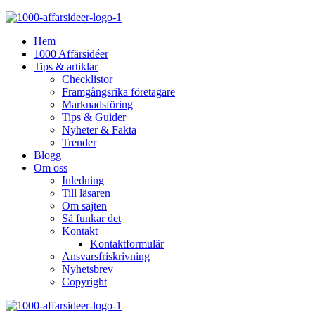
Hem
1000 Affärsidéer
Tips & artiklar
Checklistor
Framgångsrika företagare
Marknadsföring
Tips & Guider
Nyheter & Fakta
Trender
Blogg
Om oss
Inledning
Till läsaren
Om sajten
Så funkar det
Kontakt
Kontaktformulär
Ansvarsfriskrivning
Nyhetsbrev
Copyright