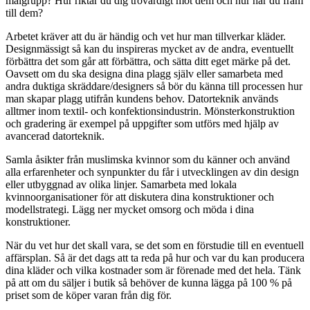
målgrupp? Hur riktar du dig trovärdigt mot dem och hur når du fram
till dem?
Arbetet kräver att du är händig och vet hur man tillverkar kläder.
Designmässigt så kan du inspireras mycket av de andra, eventuellt
förbättra det som går att förbättra, och sätta ditt eget märke på det.
Oavsett om du ska designa dina plagg själv eller samarbeta med
andra duktiga skräddare/designers så bör du känna till processen hur
man skapar plagg utifrån kundens behov. Datorteknik används
alltmer inom textil- och konfektionsindustrin. Mönsterkonstruktion
och gradering är exempel på uppgifter som utförs med hjälp av
avancerad datorteknik.
Samla åsikter från muslimska kvinnor som du känner och använd
alla erfarenheter och synpunkter du får i utvecklingen av din design
eller utbyggnad av olika linjer. Samarbeta med lokala
kvinnoorganisationer för att diskutera dina konstruktioner och
modellstrategi. Lägg ner mycket omsorg och möda i dina
konstruktioner.
När du vet hur det skall vara, se det som en förstudie till en eventuell
affärsplan. Så är det dags att ta reda på hur och var du kan producera
dina kläder och vilka kostnader som är förenade med det hela. Tänk
på att om du säljer i butik så behöver de kunna lägga på 100 % på
priset som de köper varan från dig för.