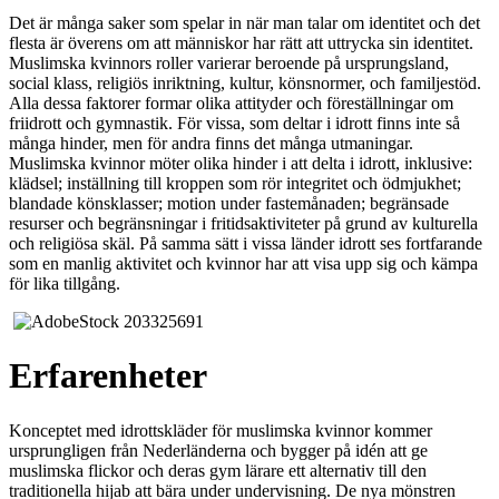
Det är många saker som spelar in när man talar om identitet och det
flesta är överens om att människor har rätt att uttrycka sin identitet.
Muslimska kvinnors roller varierar beroende på ursprungsland,
social klass, religiös inriktning, kultur, könsnormer, och familjestöd.
Alla dessa faktorer formar olika attityder och föreställningar om
friidrott och gymnastik. För vissa, som deltar i idrott finns inte så
många hinder, men för andra finns det många utmaningar.
Muslimska kvinnor möter olika hinder i att delta i idrott, inklusive:
klädsel; inställning till kroppen som rör integritet och ödmjukhet;
blandade könsklasser; motion under fastemånaden; begränsade
resurser och begränsningar i fritidsaktiviteter på grund av kulturella
och religiösa skäl. På samma sätt i vissa länder idrott ses fortfarande
som en manlig aktivitet och kvinnor har att visa upp sig och kämpa
för lika tillgång.
Erfarenheter
Konceptet med idrottskläder för muslimska kvinnor kommer
ursprungligen från Nederländerna och bygger på idén att ge
muslimska flickor och deras gym lärare ett alternativ till den
traditionella hijab att bära under undervisning. De nya mönstren