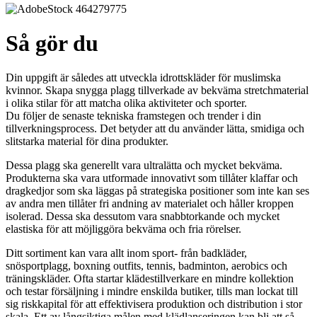
Så gör du
Din uppgift är således att utveckla idrottskläder för muslimska
kvinnor. Skapa snygga plagg tillverkade av bekväma stretchmaterial
i olika stilar för att matcha olika aktiviteter och sporter.
Du följer de senaste tekniska framstegen och trender i din
tillverkningsprocess. Det betyder att du använder lätta, smidiga och
slitstarka material för dina produkter.
Dessa plagg ska generellt vara ultralätta och mycket bekväma.
Produkterna ska vara utformade innovativt som tillåter klaffar och
dragkedjor som ska läggas på strategiska positioner som inte kan ses
av andra men tillåter fri andning av materialet och håller kroppen
isolerad. Dessa ska dessutom vara snabbtorkande och mycket
elastiska för att möjliggöra bekväma och fria rörelser.
Ditt sortiment kan vara allt inom sport- från badkläder,
snösportplagg, boxning outfits, tennis, badminton, aerobics och
träningskläder. Ofta startar klädestillverkare en mindre kollektion
och testar försäljning i mindre enskilda butiker, tills man lockat till
sig riskkapital för att effektivisera produktion och distribution i stor
skala. Ett av långsiktiga målen med klädlanseringen kan bli att så