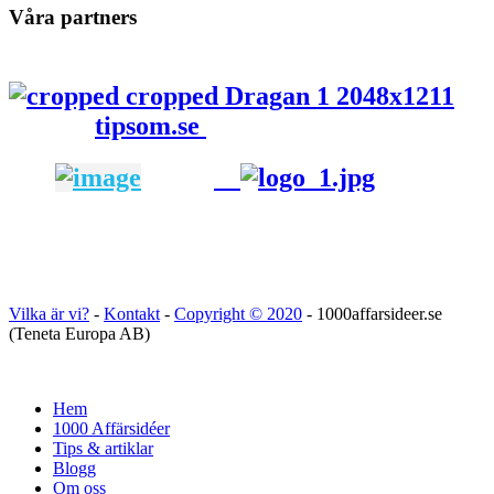
Våra partners
tipsom.se
Vilka är vi?
-
Kontakt
-
Copyright ©
2020
- 1000affarsideer.se
(Teneta Europa AB)
Hem
1000 Affärsidéer
Tips & artiklar
Blogg
Om oss