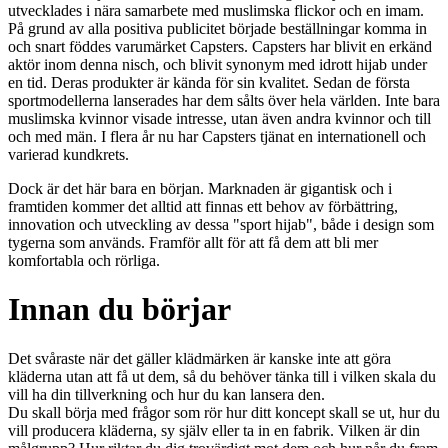
utvecklades i nära samarbete med muslimska flickor och en imam.
På grund av alla positiva publicitet började beställningar komma in
och snart föddes varumärket Capsters. Capsters har blivit en erkänd
aktör inom denna nisch, och blivit synonym med idrott hijab under
en tid. Deras produkter är kända för sin kvalitet. Sedan de första
sportmodellerna lanserades har dem sålts över hela världen. Inte bara
muslimska kvinnor visade intresse, utan även andra kvinnor och till
och med män. I flera år nu har Capsters tjänat en internationell och
varierad kundkrets.
Dock är det här bara en början. Marknaden är gigantisk och i
framtiden kommer det alltid att finnas ett behov av förbättring,
innovation och utveckling av dessa "sport hijab", både i design som
tygerna som används. Framför allt för att få dem att bli mer
komfortabla och rörliga.
Innan du börjar
Det svåraste när det gäller klädmärken är kanske inte att göra
kläderna utan att få ut dem, så du behöver tänka till i vilken skala du
vill ha din tillverkning och hur du kan lansera den.
Du skall börja med frågor som rör hur ditt koncept skall se ut, hur du
vill producera kläderna, sy själv eller ta in en fabrik. Vilken är din