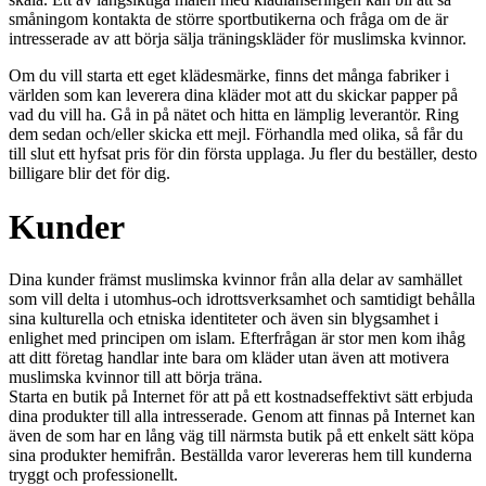
småningom kontakta de större sportbutikerna och fråga om de är
intresserade av att börja sälja träningskläder för muslimska kvinnor.
Om du vill starta ett eget klädesmärke, finns det många fabriker i
världen som kan leverera dina kläder mot att du skickar papper på
vad du vill ha. Gå in på nätet och hitta en lämplig leverantör. Ring
dem sedan och/eller skicka ett mejl. Förhandla med olika, så får du
till slut ett hyfsat pris för din första upplaga. Ju fler du beställer, desto
billigare blir det för dig.
Kunder
Dina kunder främst muslimska kvinnor från alla delar av samhället
som vill delta i utomhus-och idrottsverksamhet och samtidigt behålla
sina kulturella och etniska identiteter och även sin blygsamhet i
enlighet med principen om islam. Efterfrågan är stor men kom ihåg
att ditt företag handlar inte bara om kläder utan även att motivera
muslimska kvinnor till att börja träna.
Starta en butik på Internet för att på ett kostnadseffektivt sätt erbjuda
dina produkter till alla intresserade. Genom att finnas på Internet kan
även de som har en lång väg till närmsta butik på ett enkelt sätt köpa
sina produkter hemifrån. Beställda varor levereras hem till kunderna
tryggt och professionellt.