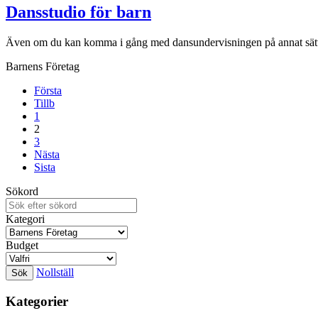
Dansstudio för barn
Även om du kan komma i gång med dansundervisningen på annat sätt, at
Barnens Företag
Första
Tillb
1
2
3
Nästa
Sista
Sökord
Kategori
Budget
Nollställ
Kategorier