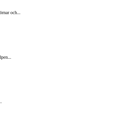
örnar och...
lpen...
.