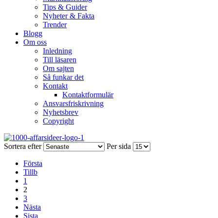
Tips & Guider
Nyheter & Fakta
Trender
Blogg
Om oss
Inledning
Till läsaren
Om sajten
Så funkar det
Kontakt
Kontaktformulär
Ansvarsfriskrivning
Nyhetsbrev
Copyright
Sortera efter
Per sida
Första
Tillb
1
2
3
Nästa
Sista