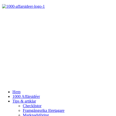
Hem
1000 Affärsidéer
Tips & artiklar
Checklistor
Framgångsrika företagare
Marknadsföring