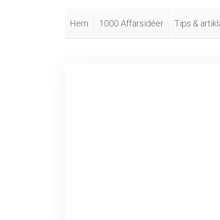
Hem
1000 Affärsidéer
Tips & artikl
Uthyrning av rep
Key Info:
Rock
Budget
att 
100 000 kr - 200 000 kr
stan
mån