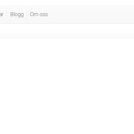
ar
Blogg
Om oss
lokaler
band och artister har alltid haft svårt att hitta utrymme för
öva och repetera sin musik. Starta ett företag som hyr ut
s finaste replokal för musiker per timme, dag, vecka eller
ad.