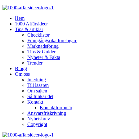
Hem
1000 Affärsidéer
Tips & artiklar
Checklistor
Framgångsrika företagare
Marknadsföring
Tips & Guider
Nyheter & Fakta
Trender
Blogg
Om oss
Inledning
Till läsaren
Om sajten
Så funkar det
Kontakt
Kontaktformulär
Ansvarsfriskrivning
Nyhetsbrev
Copyright