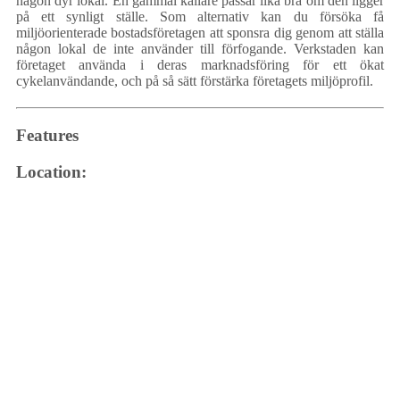
någon dyr lokal. En gammal källare passar lika bra om den ligger
på ett synligt ställe. Som alternativ kan du försöka få
miljöorienterade bostadsföretagen att sponsra dig genom att ställa
någon lokal de inte använder till förfogande. Verkstaden kan
företaget använda i deras marknadsföring för ett ökat
cykelanvändande, och på så sätt förstärka företagets miljöprofil.
Features
Location: