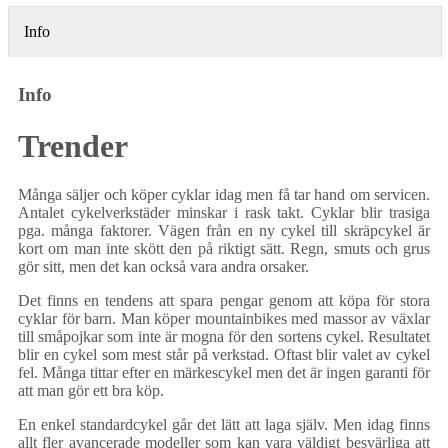
Info
Info
Trender
Många säljer och köper cyklar idag men få tar hand om servicen.
Antalet cykelverkstäder minskar i rask takt. Cyklar blir trasiga
pga. många faktorer. Vägen från en ny cykel till skräpcykel är
kort om man inte skött den på riktigt sätt. Regn, smuts och grus
gör sitt, men det kan också vara andra orsaker.
Det finns en tendens att spara pengar genom att köpa för stora
cyklar för barn. Man köper mountainbikes med massor av växlar
till småpojkar som inte är mogna för den sortens cykel. Resultatet
blir en cykel som mest står på verkstad. Oftast blir valet av cykel
fel. Många tittar efter en märkescykel men det är ingen garanti för
att man gör ett bra köp.
En enkel standardcykel går det lätt att laga själv. Men idag finns
allt fler avancerade modeller som kan vara väldigt besvärliga att