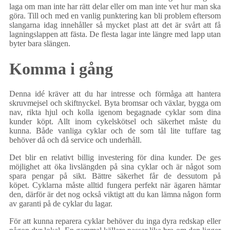
laga om man inte har rätt delar eller om man inte vet hur man ska
göra. Till och med en vanlig punktering kan bli problem eftersom
slangarna idag innehåller så mycket plast att det är svårt att få
lagningslappen att fästa. De flesta lagar inte längre med lapp utan
byter bara slängen.
Komma i gång
Denna idé kräver att du har intresse och förmåga att hantera
skruvmejsel och skiftnyckel. Byta bromsar och växlar, bygga om
nav, rikta hjul och kolla igenom begagnade cyklar som dina
kunder köpt. Allt inom cykelskötsel och säkerhet måste du
kunna. Både vanliga cyklar och de som tål lite tuffare tag
behöver då och då service och underhåll.
Det blir en relativt billig investering för dina kunder. De ges
möjlighet att öka livslängden på sina cyklar och är något som
spara pengar på sikt. Bättre säkerhet får de dessutom på
köpet. Cyklarna måste alltid fungera perfekt när ägaren hämtar
den, därför är det nog också viktigt att du kan lämna någon form
av garanti på de cyklar du lagar.
För att kunna reparera cyklar behöver du inga dyra redskap eller