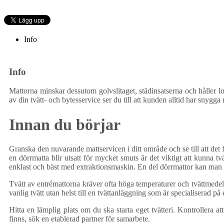
Info
Info
Mattorna minskar dessutom golvslitaget, städinsatserna och håller l
av din tvätt- och bytesservice ser du till att kunden alltid har sn
Innan du börjar
Granska den nuvarande mattservicen i ditt område och se till att det f
en dörrmatta blir utsatt för mycket smuts är det viktigt att kunna 
enklast och bäst med extraktionsmaskin. En del dörrmattor kan man
Tvätt av entrémattorna kräver ofta höga temperaturer och tvättmedel m
vanlig tvätt utan helst till en tvättanläggning som är specialiserad på
Hitta en lämplig plats om du ska starta eget tvätteri. Kontrollera 
finns, sök en etablerad partner för samarbete.