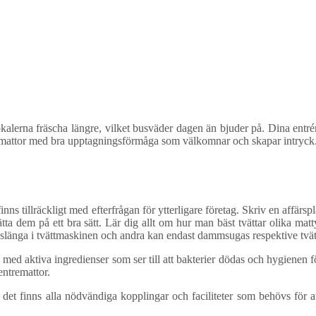
okalerna fräscha längre, vilket busväder dagen än bjuder på. Dina entré
ygga mattor med bra upptagningsförmåga som välkomnar och skapar intryck
inns tillräckligt med efterfrågan för ytterligare företag. Skriv en affä
tvätta dem på ett bra sätt. Lär dig allt om hur man bäst tvättar olika 
 slänga i tvättmaskinen och andra kan endast dammsugas respektive tvä
ed aktiva ingredienser som ser till att bakterier dödas och hygienen för
 entremattor.
att det finns alla nödvändiga kopplingar och faciliteter som behövs för