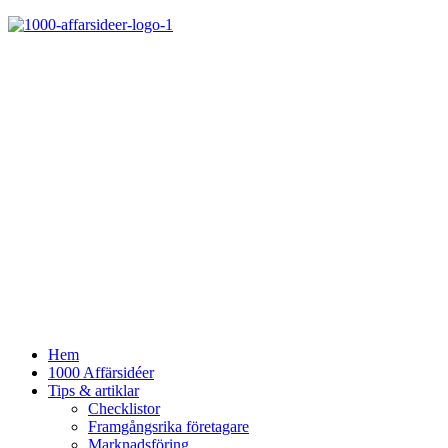
Hem
1000 Affärsidéer
Tips & artiklar
Checklistor
Framgångsrika företagare
Marknadsföring