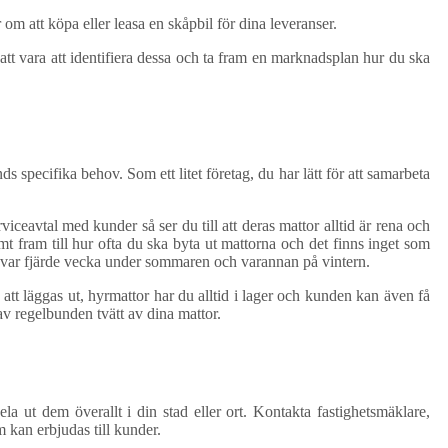
 om att köpa eller leasa en skåpbil för dina leveranser.
tt vara att identifiera dessa och ta fram en marknadsplan hur du ska
specifika behov. Som ett litet företag, du har lätt för att samarbeta
iceavtal med kunder så ser du till att deras mattor alltid är rena och
 fram till hur ofta du ska byta ut mattorna och det finns inget som
er var fjärde vecka under sommaren och varannan på vintern.
att läggas ut, hyrmattor har du alltid i lager och kunden kan även få
 av regelbunden tvätt av dina mattor.
la ut dem överallt i din stad eller ort. Kontakta fastighetsmäklare,
 kan erbjudas till kunder.