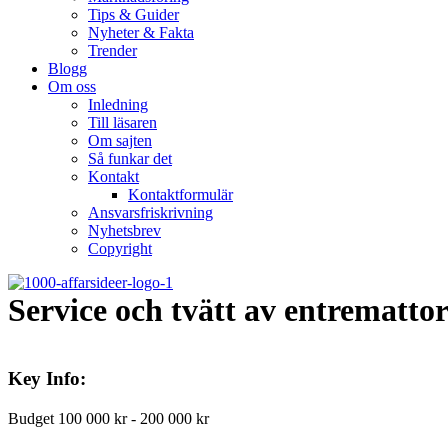
Tips & Guider
Nyheter & Fakta
Trender
Blogg
Om oss
Inledning
Till läsaren
Om sajten
Så funkar det
Kontakt
Kontaktformulär
Ansvarsfriskrivning
Nyhetsbrev
Copyright
Service och tvätt av entrematto
Key Info:
Budget
100 000 kr - 200 000 kr