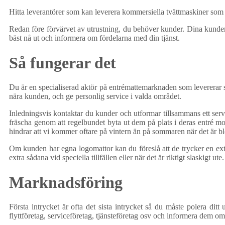
Hitta leverantörer som kan leverera kommersiella tvättmaskiner som kla
Redan före förvärvet av utrustning, du behöver kunder. Dina kunder 
bäst nå ut och informera om fördelarna med din tjänst.
Så fungerar det
Du är en specialiserad aktör på entrémattemarknaden som levererar sk
nära kunden, och ge personlig service i valda området.
Inledningsvis kontaktar du kunder och utformar tillsammans ett servic
fräscha genom att regelbundet byta ut dem på plats i deras entré m
hindrar att vi kommer oftare på vintern än på sommaren när det är b
Om kunden har egna logomattor kan du föreslå att de trycker en extra
extra sådana vid speciella tillfällen eller när det är riktigt slaskigt
Marknadsföring
Första intrycket är ofta det sista intrycket så du måste polera dit
flyttföretag, serviceföretag, tjänsteföretag osv och informera dem 