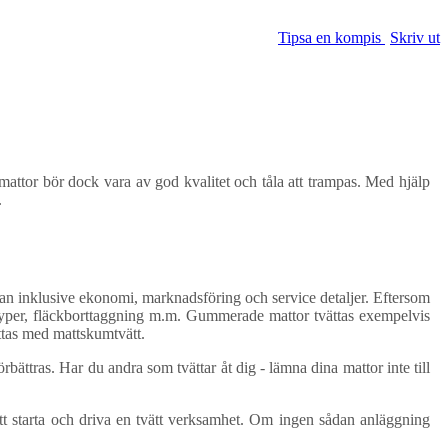
Tipsa en kompis
Skriv ut
mattor bör dock vara av god kvalitet och tåla att trampas. Med hjälp
.
rsplan inklusive ekonomi, marknadsföring och service detaljer. Eftersom
mattyper, fläckborttaggning m.m. Gummerade mattor tvättas exempelvis
ttas med mattskumtvätt.
bättras. Har du andra som tvättar åt dig - lämna dina mattor inte till
 att starta och driva en tvätt verksamhet. Om ingen sådan anläggning