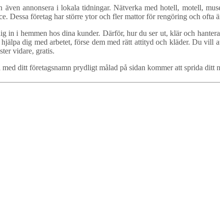
även annonsera i lokala tidningar. Nätverka med hotell, motell, musee
e. Dessa företag har större ytor och fler mattor för rengöring och oft
g in i hemmen hos dina kunder. Därför, hur du ser ut, klär och hanterar
t hjälpa dig med arbetet, förse dem med rätt attityd och kläder. Du vill 
ter vidare, gratis.
l med ditt företagsnamn prydligt målad på sidan kommer att sprida ditt 