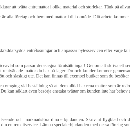
rar att tvätta entremattor i olika material och storlekar. Tänk på allvar
är alla företag och hem med mattor i ditt område. Ditt arbete kommer a
räddarsydda entrélösningar och anpassar bytesservicen efter varje kunds 
eavtal som passar deras egna förutsättningar! Genom att skriva ett serv
ot rentvättade mattor du har på lager. Du och kunder kommer gemensamt
lött och slaskigt ute. Det kan finnas till exempel butiker som du besök
 omgång vid beställning så att dem alltid har rena mattor som är redo 
 ute. Du kan såklart även besörja enstaka tvättar om kunden inte har behov
t utseende och marknadsföra dina erbjudanden. Skriv ut flygblad och de
om din entremattservice. Lämna specialerbjudanden med dessa företag som