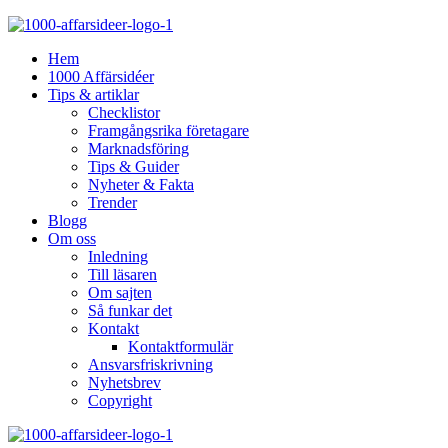
Hem
1000 Affärsidéer
Tips & artiklar
Checklistor
Framgångsrika företagare
Marknadsföring
Tips & Guider
Nyheter & Fakta
Trender
Blogg
Om oss
Inledning
Till läsaren
Om sajten
Så funkar det
Kontakt
Kontaktformulär
Ansvarsfriskrivning
Nyhetsbrev
Copyright