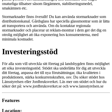
onaturliga tillsatser såsom färgämnen, stabiliseringsmedel,
smakämnen etc.
Stormarknader finns överallt! Du kan använda stormarknader som
distributionskanal. Gårdsglass har speciella glassmontrar som är lätta
att transportera och använda. Om du kontaktar regionala
stormarknader och placerar ut reklam-montrar i dem ger det dig en
otrolig möjlighet att öka exponering hos konsumenterna, med
minimala kostnader.
Investeringsstöd
För alla som vill utveckla sitt företag på landsbygden finns möjlighet
att söka investeringsstöd. Stödet ska underlätta för dig att utveckla
ditt företag, anpassa det till nya förutsättningar, öka kvaliteten i
produktionen, stärka konkurrenskraften, osv. Du söker stödet hos
Länsstyrelsen eller Jordbruksverket. Läs mer om stödet och hur du
söker det på: www.jordbruksverket.se och www.lansstyrelsen.se
Features
Location: