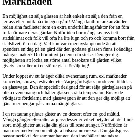
Marknaden
En möjlighet att sälja glassen är helt enkelt att sälja den från en
terrass eller butik på din egen gård! Många lantbrukare använder
redan sina faciliteter som en extra underhållningsfaktor för att föra
folk närmare deras gårdar. Nuförtiden bor många av oss i ett
stadsklimat och folk vill ofta ha lite lugn och ro och komma bort från
stadslivet för en dag. Vad kan vara mer avslappnande än att
spendera en dag på en gård där den godaste glassen finns i oändligt
många smaker? Du bör utnyttja denna frestelse. Den ger dig
möjligheten att locka ett större antal besökare till gården vilket
givetvis resulterar i en större glassförsäljning!
Under loppet av ett år äger olika evenemang rum, ex. marknader,
koncerter, shows, festivaler etc. Varje gårdsglass producent tilldelas
en glassvagn. Den är speciellt designad för att sälja gårdsglassen på
olika evenemang och håller glassens rätta temperatur. En av de
viktigaste fördelarna med glassvagnen är att den ger dig möjligt att
tjäna mer pengar på samma mängd glass.
I en restaurang njuter gäster av en dessert efter en god måltid.
Många gånger efterrätter är glassdesserter vilket betyder att det finns
stora möjligheter att sälja din glass till restauranger. Nuförtiden är
man mer medveten om att göra hälsosammare val. Din gårdsglass
passar perfekt i det sammanhanget, den innehåller inte några