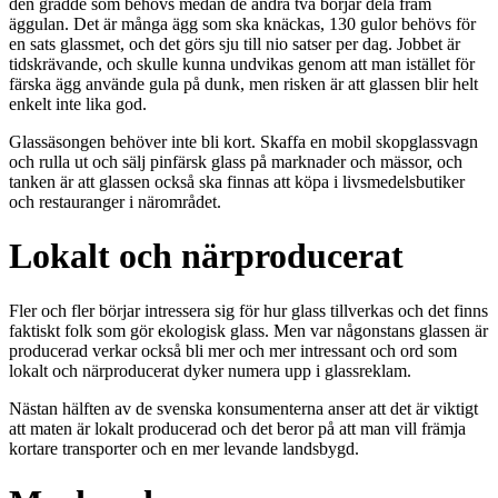
den grädde som behövs medan de andra två börjar dela fram
äggulan. Det är många ägg som ska knäckas, 130 gulor behövs för
en sats glassmet, och det görs sju till nio satser per dag. Jobbet är
tidskrävande, och skulle kunna undvikas genom att man istället för
färska ägg använde gula på dunk, men risken är att glassen blir helt
enkelt inte lika god.
Glassäsongen behöver inte bli kort. Skaffa en mobil skopglassvagn
och rulla ut och sälj pinfärsk glass på marknader och mässor, och
tanken är att glassen också ska finnas att köpa i livsmedelsbutiker
och restauranger i närområdet.
Lokalt och närproducerat
Fler och fler börjar intressera sig för hur glass tillverkas och det finns
faktiskt folk som gör ekologisk glass. Men var någonstans glassen är
producerad verkar också bli mer och mer intressant och ord som
lokalt och närproducerat dyker numera upp i glassreklam.
Nästan hälften av de svenska konsumenterna anser att det är viktigt
att maten är lokalt producerad och det beror på att man vill främja
kortare transporter och en mer levande landsbygd.