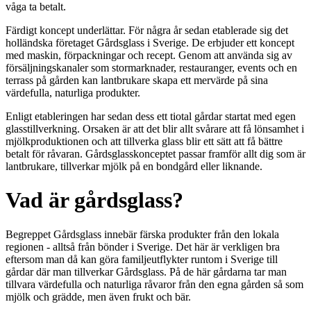
våga ta betalt.
Färdigt koncept underlättar. För några år sedan etablerade sig det
holländska företaget Gårdsglass i Sverige. De erbjuder ett koncept
med maskin, förpackningar och recept. Genom att använda sig av
försäljningskanaler som stormarknader, restauranger, events och en
terrass på gården kan lantbrukare skapa ett mervärde på sina
värdefulla, naturliga produkter.
Enligt etableringen har sedan dess ett tiotal gårdar startat med egen
glasstillverkning. Orsaken är att det blir allt svårare att få lönsamhet i
mjölkproduktionen och att tillverka glass blir ett sätt att få bättre
betalt för råvaran. Gårdsglasskonceptet passar framför allt dig som är
lantbrukare, tillverkar mjölk på en bondgård eller liknande.
Vad är gårdsglass?
Begreppet Gårdsglass innebär färska produkter från den lokala
regionen - alltså från bönder i Sverige. Det här är verkligen bra
eftersom man då kan göra familjeutflykter runtom i Sverige till
gårdar där man tillverkar Gårdsglass. På de här gårdarna tar man
tillvara värdefulla och naturliga råvaror från den egna gården så som
mjölk och grädde, men även frukt och bär.