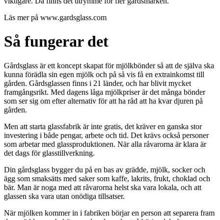
viktigare. Då finns det utrymme för fler gårdsmärken.
Läs mer på www.gardsglass.com
Så fungerar det
Gårdsglass är ett koncept skapat för mjölkbönder så att de själva ska
kunna förädla sin egen mjölk och på så vis få en extrainkomst till
gården. Gårdsglassen finns i 21 länder, och har blivit mycket
framgångsrikt. Med dagens låga mjölkpriser är det många bönder
som ser sig om efter alternativ för att ha råd att ha kvar djuren på
gården.
Men att starta glassfabrik är inte gratis, det kräver en ganska stor
investering i både pengar, arbete och tid. Det krävs också personer
som arbetar med glassproduktionen. När alla råvarorna är klara är
det dags för glasstillverkning.
Din gårdsglass bygger du på en bas av grädde, mjölk, socker och
ägg som smaksätts med saker som kaffe, lakrits, frukt, choklad och
bär. Man är noga med att råvarorna helst ska vara lokala, och att
glassen ska vara utan onödiga tillsatser.
När mjölken kommer in i fabriken börjar en person att separera fram