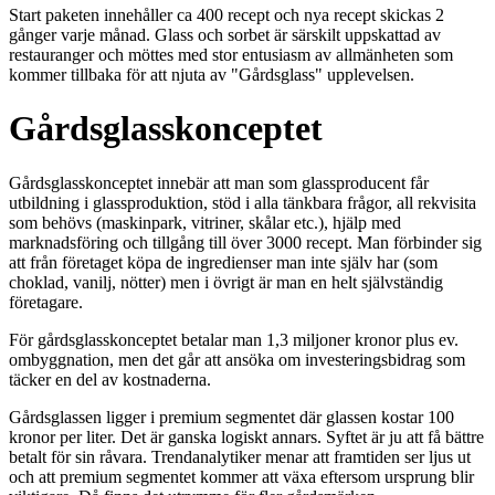
Start paketen innehåller ca 400 recept och nya recept skickas 2
gånger varje månad. Glass och sorbet är särskilt uppskattad av
restauranger och möttes med stor entusiasm av allmänheten som
kommer tillbaka för att njuta av "Gårdsglass" upplevelsen.
Gårdsglasskonceptet
Gårdsglasskonceptet innebär att man som glassproducent får
utbildning i glassproduktion, stöd i alla tänkbara frågor, all rekvisita
som behövs (maskinpark, vitriner, skålar etc.), hjälp med
marknadsföring och tillgång till över 3000 recept. Man förbinder sig
att från företaget köpa de ingredienser man inte själv har (som
choklad, vanilj, nötter) men i övrigt är man en helt självständig
företagare.
För gårdsglasskonceptet betalar man 1,3 miljoner kronor plus ev.
ombyggnation, men det går att ansöka om investeringsbidrag som
täcker en del av kostnaderna.
Gårdsglassen ligger i premium segmentet där glassen kostar 100
kronor per liter. Det är ganska logiskt annars. Syftet är ju att få bättre
betalt för sin råvara. Trendanalytiker menar att framtiden ser ljus ut
och att premium segmentet kommer att växa eftersom ursprung blir