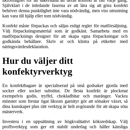
likformighet för att säkerställa att deras konfekt är rätt varje gång.
Självklart i de inledande faserna av att lära sig att göra konfekt
behöver denna punktlighet inte vara nödvändig, men viss utrustning
kan vara till hjälp eller tom nödvändig.
Konfekt måste förpackas och säljas enligt regler för matförsäljning.
Välj förpackningsmaterial som är godkänt. Samarbeta med en
matförpacknings designer för att skapa egna förpackningar och
godkända behållare. Skriv ut och klistra på etiketter med
näringsvärdesdeklaration.
Hur du väljer ditt
konfektyrverktyg
En konfektbagare är specialiserad på små godsaker gjorda med
socker eller socker substitut. De flesta konfekt är plockmat
exempelvis godis, tryffel, chokladbitar och maränger. Vackra
mönster som frestar ögat liksom garnityr gör att sötsaker växer, så
dina kunskaper plus rätt verktyg är helt avgörande för att skapa söta
mästerverk.
Investera i en uppsättning av högkvalitativt köksredskap. Välj
proffsverktyg som ger ett stabilt underlag och håller känsliga