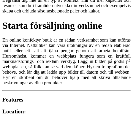
Begränsa dig inte till en typ av konfekt. Har du mer kapacitet och
resurser kan du i framtiden utveckla din verksamhet och exempelvis
skapa och erbjuda säsongsbetonade pajer och kakor.
Starta försäljning online
En online konfektyr butik är en sådan verksamhet som kan utföras
via Internet. Nätbutiker kan vara utökningar av en redan etablerad
butik eller ett sätt att tjäna pengar genom att arbeta hemifrån.
Hursomhelst, kommer en webbplats fungera som en kraftfull
marknadsförings- och reklam verktyg. Lägg in bilder på godis på
webbplatsen, så folk kan se vad dem köper. Hyr en fotograf om det
behövs, och lär dig att ladda upp bilder till datorn och till webben.
Hyr en skribent om du behöver hjälp med att skriva tilltalande
beskrivningar av dina produkter.
Features
Location: