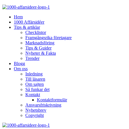
Hem
1000 Affärsidéer
Tips & artiklar
Checklistor
Framgångsrika företagare
Marknadsföring
Tips & Guider
Nyheter & Fakta
Trender
Blogg
Om oss
Inledning
Till läsaren
Om sajten
Så funkar det
Kontakt
Kontaktformulär
Ansvarsfriskrivning
Nyhetsbrev
Copyright