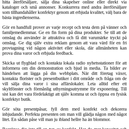
hitta återförsäljare, sälja dina skapelser online eller direkt via
kataloger och små annonser. Konkurrera med andra återförsäljare
som tillhandahåller konfektyr genom att erbjuda kvalitet, välj bara de
bästa ingredienserna.
Gör en handfull prover av varje recept och testa dem på vänner och
familjemedlemmar. Ge en fin form på dina produkter. Se till att de
omslag du använder är attraktiva och få ditt varumärke tryckt på
omslag. Ge dig själv extra reklam genom att vara värd för en fri
provtagning vid någon aktivitet eller skola, där allmänheten kan
prova dina varor och erbjuda feedback.
Skicka ut flygblad och kontakta lokala radio nyhetsstationer för att
informera om din demonstration och bjud in media. Ta bilder av
händelsen att lägga på din webbplats. När ditt företag växer,
kontakta florister och presentbutiker i ditt område och fråga om de
vill sälja dina varor i sina affärslokaler. Leta alltid efter ett
skyltfönster och förmånlig uthyrningsutrymme för exponering. Till
sist kan det vara fördelaktigt att själv komma ut och öppna en fysisk
konfektyr butik.
Gör söta presentpåsar, fyll dem med konfekt och dekorera
inbjudande. Perfekta presenten om man vill glädja någon med något
litet. En sådan påse vill man ju ibland hellre ha än blommor.