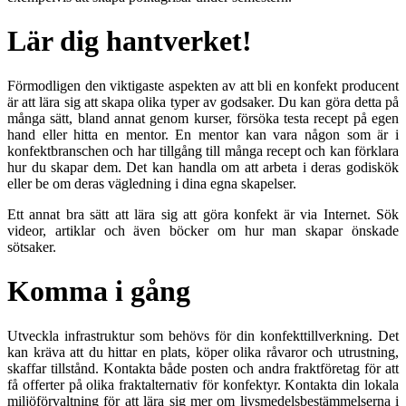
Lär dig hantverket!
Förmodligen den viktigaste aspekten av att bli en konfekt producent
är att lära sig att skapa olika typer av godsaker. Du kan göra detta på
många sätt, bland annat genom kurser, försöka testa recept på egen
hand eller hitta en mentor. En mentor kan vara någon som är i
konfektbranschen och har tillgång till många recept och kan förklara
hur du skapar dem. Det kan handla om att arbeta i deras godiskök
eller be om deras vägledning i dina egna skapelser.
Ett annat bra sätt att lära sig att göra konfekt är via Internet. Sök
videor, artiklar och även böcker om hur man skapar önskade
sötsaker.
Komma i gång
Utveckla infrastruktur som behövs för din konfekttillverkning. Det
kan kräva att du hittar en plats, köper olika råvaror och utrustning,
skaffar tillstånd. Kontakta både posten och andra fraktföretag för att
få offerter på olika fraktalternativ för konfektyr. Kontakta din lokala
miljöförvaltning för att lära sig mer om livsmedelsbestämmelserna i