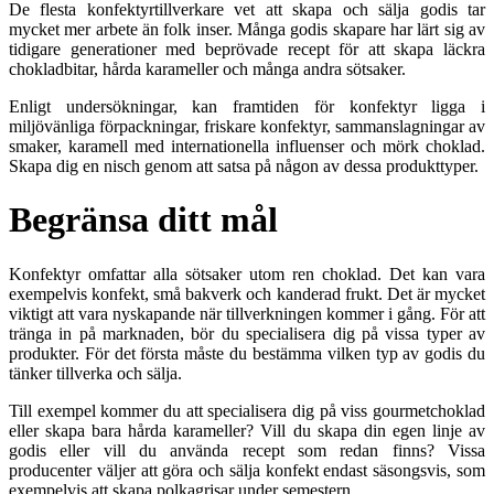
De flesta konfektyrtillverkare vet att skapa och sälja godis tar
mycket mer arbete än folk inser. Många godis skapare har lärt sig av
tidigare generationer med beprövade recept för att skapa läckra
chokladbitar, hårda karameller och många andra sötsaker.
Enligt undersökningar, kan framtiden för konfektyr ligga i
miljövänliga förpackningar, friskare konfektyr, sammanslagningar av
smaker, karamell med internationella influenser och mörk choklad.
Skapa dig en nisch genom att satsa på någon av dessa produkttyper.
Begränsa ditt mål
Konfektyr omfattar alla sötsaker utom ren choklad. Det kan vara
exempelvis konfekt, små bakverk och kanderad frukt. Det är mycket
viktigt att vara nyskapande när tillverkningen kommer i gång. För att
tränga in på marknaden, bör du specialisera dig på vissa typer av
produkter. För det första måste du bestämma vilken typ av godis du
tänker tillverka och sälja.
Till exempel kommer du att specialisera dig på viss gourmetchoklad
eller skapa bara hårda karameller? Vill du skapa din egen linje av
godis eller vill du använda recept som redan finns? Vissa
producenter väljer att göra och sälja konfekt endast säsongsvis, som
exempelvis att skapa polkagrisar under semestern.