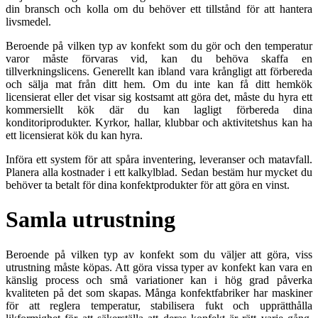
din bransch och kolla om du behöver ett tillstånd för att hantera
livsmedel.
Beroende på vilken typ av konfekt som du gör och den temperatur
varor måste förvaras vid, kan du behöva skaffa en
tillverkningslicens. Generellt kan ibland vara krångligt att förbereda
och sälja mat från ditt hem. Om du inte kan få ditt hemkök
licensierat eller det visar sig kostsamt att göra det, måste du hyra ett
kommersiellt kök där du kan lagligt förbereda dina
konditoriprodukter. Kyrkor, hallar, klubbar och aktivitetshus kan ha
ett licensierat kök du kan hyra.
Införa ett system för att spåra inventering, leveranser och matavfall.
Planera alla kostnader i ett kalkylblad. Sedan bestäm hur mycket du
behöver ta betalt för dina konfektprodukter för att göra en vinst.
Samla utrustning
Beroende på vilken typ av konfekt som du väljer att göra, viss
utrustning måste köpas. Att göra vissa typer av konfekt kan vara en
känslig process och små variationer kan i hög grad påverka
kvaliteten på det som skapas. Många konfektfabriker har maskiner
för att reglera temperatur, stabilisera fukt och upprätthålla