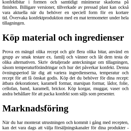
konfektbitar i formen och samtidigt minimerar skadorna på
finishen. Billigare versioner, tillverkade av pressad plast kan också
vara aktuella när du behöver en speciell form för en kortare
tid. Övervaka konfektproduktion med en mat termometer under hela
tillagningen.
Köp material och ingredienser
Prova en mängd olika recept och gör flera olika bitar, använd en
grupp av smak testare ex. familj och vänner och låt dem testa de
olika alternativen. Skriv detaljerade anteckningar om tillagningen,
såsom temperaturförändringar och hur det påverkar konfekt. Denna
övningsperiod lär dig att variera ingredienserna, temperatur och
recept för att få önskat godis. Köp det du behöver för dina recept:
ätbara dekorationer, karamell formar, marsipan formar, lådor, folie,
cellofan, band, karamell, brickor. Köp korgar, muggar, vaser och
andra behållare för att packa konfekt som säljs som presenter.
Marknadsföring
När du har monterat utrustningen och kommit i gång med recepten,
kan det vara dags att välja försäljningskanaler för dina produkter -