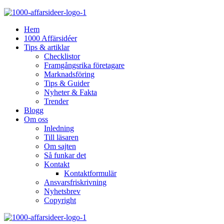
Hem
1000 Affärsidéer
Tips & artiklar
Checklistor
Framgångsrika företagare
Marknadsföring
Tips & Guider
Nyheter & Fakta
Trender
Blogg
Om oss
Inledning
Till läsaren
Om sajten
Så funkar det
Kontakt
Kontaktformulär
Ansvarsfriskrivning
Nyhetsbrev
Copyright