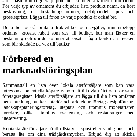
- du måste kunna ge varje potentiell kund en ark med information.
För varje typ av ornament du erbjuder, lista produkt namn, en kort
beskrivning, ett beställningsnummer, detaljhandeln pris och
grossistpriset. Lägga till foton av varje produkt är också bra.
Detta bör också omfatta fraktvillkor och avgifter, minimibelopp
ordning, grossist rabatt som ges till butiker, hur man lägger en
beställning och om du kommer att ersätta några konkreta smycken
som blir skadade på väg till butiker.
Förbered en
marknadsföringsplan
Sammanställ en lista över lokala återförsäljare som kan vara
intressanta potentiella köpare genom att titta via nätet och skriva ut
företagsregister. Ideala återförsäljare att lägga till din lista omfattar
hem inredning butiker, interiör och arkitektur företag designföretag,
landskapsplaneringsföretag, uteplats och utomhus möbelaffärer,
inredare, olika utomhus evenemang och restauranger med
uteservering.
Kontakta återförsäljare på din lista via e-post eller vanlig post, och
berätta lite om dina trädgårdssmycken. Erbjud dig att skicka