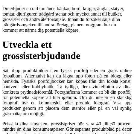
Du erbjuder en rad fontäner, bänkar, bord, korgar, änglar, statyer,
tomtar, djurfigurer, trädgård stenar och mycket annat till butiker,
grossister och andra återförsäljare. Innan du försöker sälja dina
trädgårdssmycken till andra företag, planera noggrant hur du
kommer att närma dig potentiella köpare.
Utveckla ett
grossisterbjudande
Sätt ihop produktbilder i en fysisk portfölj eller en gratis online
fotoalbum. Alternativt kan du lägga upp foton på en blogg eller
hemsida. Fysiska portföljböcker kan köpas från din lokala konst,
hantverk eller hobbybutik. Ta tydliga, flera vinkelfoton av dina
konkreta prydnadsföremål. Fotografierna kommer att bli din portfölj
för potentiella köpare att titta igenom. Om du inte är en skicklig
fotograf, hyr en kommersiell eller produkt fotograf. Visa upp
produkter genom att placera dem utanför eller på en väl synlig
gräsmatta, om möjligt.
Prissätta dina smycken, grossistpriser bör vara 40 till 60 procent
mindre än dina konsumentpriser. Gör separata produktblad på dator