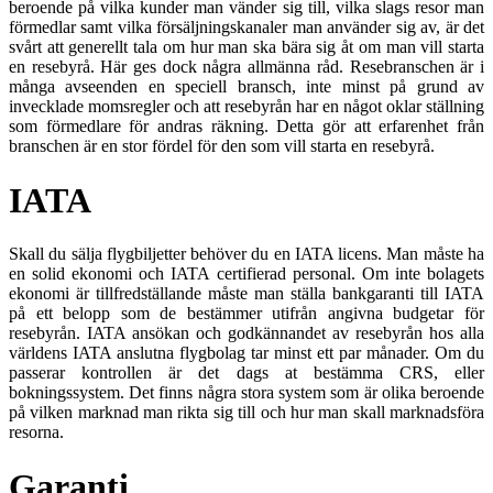
beroende på vilka kunder man vänder sig till, vilka slags resor man
förmedlar samt vilka försäljningskanaler man använder sig av, är det
svårt att generellt tala om hur man ska bära sig åt om man vill starta
en resebyrå. Här ges dock några allmänna råd. Resebranschen är i
många avseenden en speciell bransch, inte minst på grund av
invecklade momsregler och att resebyrån har en något oklar ställning
som förmedlare för andras räkning. Detta gör att erfarenhet från
branschen är en stor fördel för den som vill starta en resebyrå.
IATA
Skall du sälja flygbiljetter behöver du en IATA licens. Man måste ha
en solid ekonomi och IATA certifierad personal. Om inte bolagets
ekonomi är tillfredställande måste man ställa bankgaranti till IATA
på ett belopp som de bestämmer utifrån angivna budgetar för
resebyrån. IATA ansökan och godkännandet av resebyrån hos alla
världens IATA anslutna flygbolag tar minst ett par månader. Om du
passerar kontrollen är det dags at bestämma CRS, eller
bokningssystem. Det finns några stora system som är olika beroende
på vilken marknad man rikta sig till och hur man skall marknadsföra
resorna.
Garanti