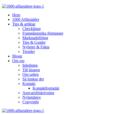
Hem
1000 Affärsidéer
Tips & artiklar
Checklistor
Framgångsrika företagare
Marknadsföring
Tips & Guider
Nyheter & Fakta
Trender
Blogg
Om oss
Inledning
Till läsaren
Om sajten
Så funkar det
Kontakt
Kontaktformulär
Ansvarsfriskrivning
Nyhetsbrev
Copyright