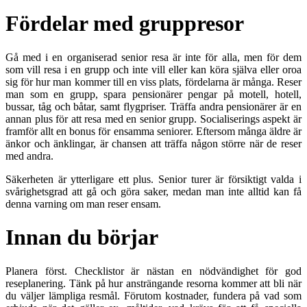
Fördelar med gruppresor
Gå med i en organiserad senior resa är inte för alla, men för dem
som vill resa i en grupp och inte vill eller kan köra själva eller oroa
sig för hur man kommer till en viss plats, fördelarna är många. Reser
man som en grupp, spara pensionärer pengar på motell, hotell,
bussar, tåg och båtar, samt flygpriser. Träffa andra pensionärer är en
annan plus för att resa med en senior grupp. Socialiserings aspekt är
framför allt en bonus för ensamma seniorer. Eftersom många äldre är
änkor och änklingar, är chansen att träffa någon större när de reser
med andra.
Säkerheten är ytterligare ett plus. Senior turer är försiktigt valda i
svårighetsgrad att gå och göra saker, medan man inte alltid kan få
denna varning om man reser ensam.
Innan du börjar
Planera först. Checklistor är nästan en nödvändighet för god
reseplanering. Tänk på hur ansträngande resorna kommer att bli när
du väljer lämpliga resmål. Förutom kostnader, fundera på vad som