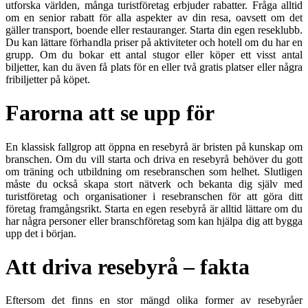
utforska världen, många turistföretag erbjuder rabatter. Fråga alltid
om en senior rabatt för alla aspekter av din resa, oavsett om det
gäller transport, boende eller restauranger. Starta din egen reseklubb.
Du kan lättare förhandla priser på aktiviteter och hotell om du har en
grupp. Om du bokar ett antal stugor eller köper ett visst antal
biljetter, kan du även få plats för en eller två gratis platser eller några
fribiljetter på köpet.
Farorna att se upp för
En klassisk fallgrop att öppna en resebyrå är bristen på kunskap om
branschen. Om du vill starta och driva en resebyrå behöver du gott
om träning och utbildning om resebranschen som helhet. Slutligen
måste du också skapa stort nätverk och bekanta dig själv med
turistföretag och organisationer i resebranschen för att göra ditt
företag framgångsrikt. Starta en egen resebyrå är alltid lättare om du
har några personer eller branschföretag som kan hjälpa dig att bygga
upp det i början.
Att driva resebyrå – fakta
Eftersom det finns en stor mängd olika former av resebyråer