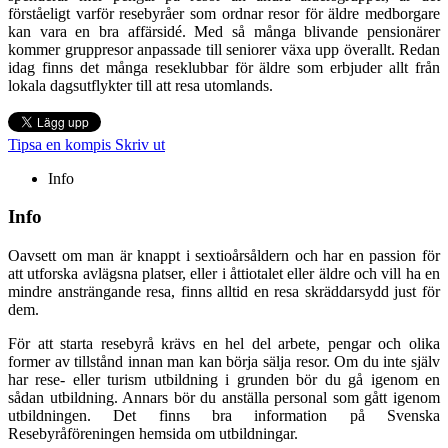
förståeligt varför resebyråer som ordnar resor för äldre medborgare
kan vara en bra affärsidé. Med så många blivande pensionärer
kommer gruppresor anpassade till seniorer växa upp överallt. Redan
idag finns det många reseklubbar för äldre som erbjuder allt från
lokala dagsutflykter till att resa utomlands.
Tipsa en kompis
Skriv ut
Info
Info
Oavsett om man är knappt i sextioårsåldern och har en passion för
att utforska avlägsna platser, eller i åttiotalet eller äldre och vill ha en
mindre ansträngande resa, finns alltid en resa skräddarsydd just för
dem.
För att starta resebyrå krävs en hel del arbete, pengar och olika
former av tillstånd innan man kan börja sälja resor. Om du inte själv
har rese- eller turism utbildning i grunden bör du gå igenom en
sådan utbildning. Annars bör du anställa personal som gått igenom
utbildningen. Det finns bra information på Svenska
Resebyråföreningen hemsida om utbildningar.