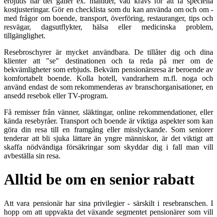
erbjuds när det gäller ex. måltider, vad krävs för att få speciella
kostjusteringar. Gör en checklista som du kan använda om och om -
med frågor om boende, transport, överföring, restauranger, tips och
resvägar, dagsutflykter, hälsa eller medicinska problem,
tillgänglighet.
Resebroschyrer är mycket användbara. De tillåter dig och dina
klienter att "se" destinationen och ta reda på mer om de
bekvämligheter som erbjuds. Bekväm pensionärsresa är beroende av
komfortabelt boende. Kolla hotell, vandrarhem m.fl. noga och
använd endast de som rekommenderas av branschorganisationer, en
ansedd resebok eller TV-program.
Få remisser från vänner, släktingar, online rekommendationer, eller
kända resebyråer. Transport och boende är viktiga aspekter som kan
göra din resa till en framgång eller misslyckande. Som seniorer
tenderar att bli sjuka lättare än yngre människor, är det viktigt att
skaffa nödvändiga försäkringar som skyddar dig i fall man vill
avbeställa sin resa.
Alltid be om en senior rabatt
Att vara pensionär har sina privilegier - särskilt i resebranschen. I
hopp om att uppvakta det växande segmentet pensionärer som vill