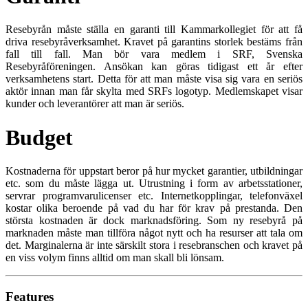
Resebyrån måste ställa en garanti till Kammarkollegiet för att få
driva resebyråverksamhet. Kravet på garantins storlek bestäms från
fall till fall. Man bör vara medlem i SRF, Svenska
Resebyråföreningen. Ansökan kan göras tidigast ett år efter
verksamhetens start. Detta för att man måste visa sig vara en seriös
aktör innan man får skylta med SRFs logotyp. Medlemskapet visar
kunder och leverantörer att man är seriös.
Budget
Kostnaderna för uppstart beror på hur mycket garantier, utbildningar
etc. som du måste lägga ut. Utrustning i form av arbetsstationer,
servrar programvarulicenser etc. Internetkopplingar, telefonväxel
kostar olika beroende på vad du har för krav på prestanda. Den
största kostnaden är dock marknadsföring. Som ny resebyrå på
marknaden måste man tillföra något nytt och ha resurser att tala om
det. Marginalerna är inte särskilt stora i resebranschen och kravet på
en viss volym finns alltid om man skall bli lönsam.
Features