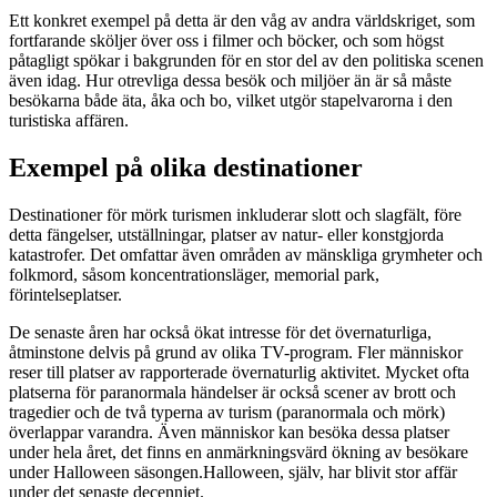
Ett konkret exempel på detta är den våg av andra världskriget, som
fortfarande sköljer över oss i filmer och böcker, och som högst
påtagligt spökar i bakgrunden för en stor del av den politiska scenen
även idag. Hur otrevliga dessa besök och miljöer än är så måste
besökarna både äta, åka och bo, vilket utgör stapelvarorna i den
turistiska affären.
Exempel på olika destinationer
Destinationer för mörk turismen inkluderar slott och slagfält, före
detta fängelser, utställningar, platser av natur- eller konstgjorda
katastrofer. Det omfattar även områden av mänskliga grymheter och
folkmord, såsom koncentrationsläger, memorial park,
förintelseplatser.
De senaste åren har också ökat intresse för det övernaturliga,
åtminstone delvis på grund av olika TV-program. Fler människor
reser till platser av rapporterade övernaturlig aktivitet. Mycket ofta
platserna för paranormala händelser är också scener av brott och
tragedier och de två typerna av turism (paranormala och mörk)
överlappar varandra. Även människor kan besöka dessa platser
under hela året, det finns en anmärkningsvärd ökning av besökare
under Halloween säsongen.Halloween, själv, har blivit stor affär
under det senaste decenniet.