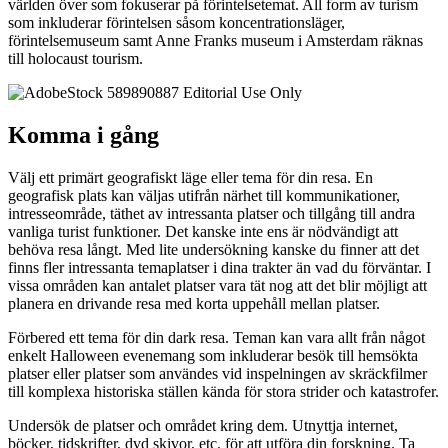
världen över som fokuserar på förintelsetemat. All form av turism
som inkluderar förintelsen såsom koncentrationsläger,
förintelsemuseum samt Anne Franks museum i Amsterdam räknas
till holocaust tourism.
Komma i gång
Välj ett primärt geografiskt läge eller tema för din resa. En
geografisk plats kan väljas utifrån närhet till kommunikationer,
intresseområde, täthet av intressanta platser och tillgång till andra
vanliga turist funktioner. Det kanske inte ens är nödvändigt att
behöva resa långt. Med lite undersökning kanske du finner att det
finns fler intressanta temaplatser i dina trakter än vad du förväntar. I
vissa områden kan antalet platser vara tät nog att det blir möjligt att
planera en drivande resa med korta uppehåll mellan platser.
Förbered ett tema för din dark resa. Teman kan vara allt från något
enkelt Halloween evenemang som inkluderar besök till hemsökta
platser eller platser som användes vid inspelningen av skräckfilmer
till komplexa historiska ställen kända för stora strider och katastrofer.
Undersök de platser och området kring dem. Utnyttja internet,
böcker, tidskrifter, dvd skivor, etc. för att utföra din forskning. Ta