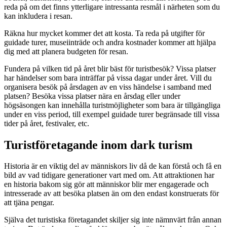
reda på om det finns ytterligare intressanta resmål i närheten som du
kan inkludera i resan.
Räkna hur mycket kommer det att kosta. Ta reda på utgifter för
guidade turer, museiinträde och andra kostnader kommer att hjälpa
dig med att planera budgeten för resan.
Fundera på vilken tid på året blir bäst för turistbesök? Vissa platser
har händelser som bara inträffar på vissa dagar under året. Vill du
organisera besök på årsdagen av en viss händelse i samband med
platsen? Besöka vissa platser nära en årsdag eller under
högsäsongen kan innehålla turistmöjligheter som bara är tillgängliga
under en viss period, till exempel guidade turer begränsade till vissa
tider på året, festivaler, etc.
Turistföretagande inom dark turism
Historia är en viktig del av människors liv då de kan förstå och få en
bild av vad tidigare generationer vart med om. Att attraktionen har
en historia bakom sig gör att människor blir mer engagerade och
intresserade av att besöka platsen än om den endast konstruerats för
att tjäna pengar.
Själva det turistiska företagandet skiljer sig inte nämnvärt från annan