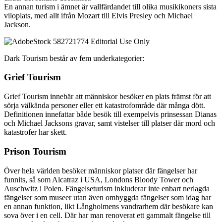
En annan turism i ämnet är vallfärdandet till olika musikikoners sista
viloplats, med allt ifrån Mozart till Elvis Presley och Michael
Jackson.
Dark Tourism består av fem underkategorier:
Grief Tourism
Grief Tourism innebär att människor besöker en plats främst för att
sörja välkända personer eller ett katastrofområde där många dött.
Definitionen innefattar både besök till exempelvis prinsessan Dianas
och Michael Jacksons gravar, samt vistelser till platser där mord och
katastrofer har skett.
Prison Tourism
Över hela världen besöker människor platser där fängelser har
funnits, så som Alcatraz i USA, Londons Bloody Tower och
Auschwitz i Polen. Fängelseturism inkluderar inte enbart nerlagda
fängelser som museer utan även ombyggda fängelser som idag har
en annan funktion, likt Långholmens vandrarhem där besökare kan
sova över i en cell. Där har man renoverat ett gammalt fängelse till