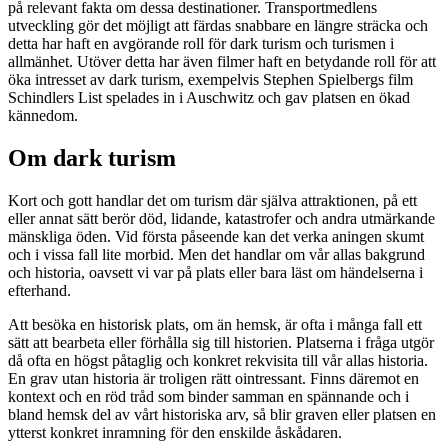
på relevant fakta om dessa destinationer.
Transportmedlens
utveckling gör det möjligt att färdas snabbare en längre sträcka och
detta har haft en avgörande roll för dark turism och turismen i
allmänhet. Utöver detta har även filmer haft en betydande roll för att
öka intresset av dark turism, exempelvis Stephen Spielbergs film
Schindlers List spelades in i Auschwitz och gav platsen en ökad
kännedom.
Om dark turism
Kort och gott handlar det om turism där själva attraktionen, på ett
eller annat sätt berör död, lidande, katastrofer och andra utmärkande
mänskliga öden. Vid första påseende kan det verka aningen skumt
och i vissa fall lite morbid. Men det handlar om vår allas bakgrund
och historia, oavsett vi var på plats eller bara läst om händelserna i
efterhand.
Att besöka en historisk plats, om än hemsk, är ofta i många fall ett
sätt att bearbeta eller förhålla sig till historien. Platserna i fråga utgör
då ofta en högst påtaglig och konkret rekvisita till vår allas historia.
En grav utan historia är troligen rätt ointressant. Finns däremot en
kontext och en röd tråd som binder samman en spännande och i
bland hemsk del av vårt historiska arv, så blir graven eller platsen en
ytterst konkret inramning för den enskilde åskådaren.