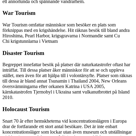
ett annorlunda och spännande vandrarhem.
War Tourism
War Tourism omfattar människor som besöker en plats som
förknippas med en krigshändelse. Hit räknas besök till bland andra
Hiroshima, Pearl Harbor, krigsgravarna i Normandie samt Cu
Chi krigstunnlarna i Vietnam
Disaster Tourism
Begreppet innefattar besök på platser där naturkatastrofer oftast har
inträffat. Till dessa platser åker människor för att se och uppleva
stället, men även för att hjälpa till i volontärsyfte. Platser som räknas
till dessa är bland annat Tsunamin i Thailand 2004, New Orleans
översvämningarna efter orkanen Katrina i USA 2005,
kärnkatastrofen Tjernobyl i Ukraina samt vulkanutbrottet på Island
2010.
Holocaust Tourism
Snart 70 år efter hemskheterna vid koncentrationslägren i Europa
drar de fortfarande ett stort antal besökare. Det är inte enbart
koncentrationsläger som lockar utan även museum och utställningar