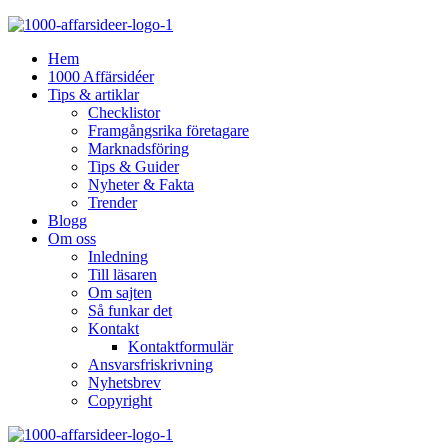
Hem
1000 Affärsidéer
Tips & artiklar
Checklistor
Framgångsrika företagare
Marknadsföring
Tips & Guider
Nyheter & Fakta
Trender
Blogg
Om oss
Inledning
Till läsaren
Om sajten
Så funkar det
Kontakt
Kontaktformulär
Ansvarsfriskrivning
Nyhetsbrev
Copyright