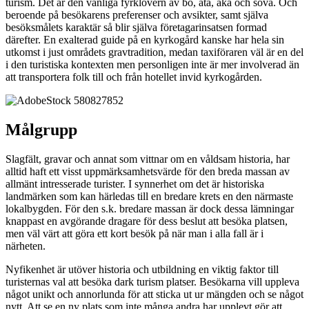
turism. Det är den vanliga fyrklövern av bo, äta, åka och sova. Och
beroende på besökarens preferenser och avsikter, samt själva
besöksmålets karaktär så blir själva företagarinsatsen formad
därefter. En exalterad guide på en kyrkogård kanske har hela sin
utkomst i just områdets gravtradition, medan taxiföraren väl är en del
i den turistiska kontexten men personligen inte är mer involverad än
att transportera folk till och från hotellet invid kyrkogården.
Målgrupp
Slagfält, gravar och annat som vittnar om en våldsam historia, har
alltid haft ett visst uppmärksamhetsvärde för den breda massan av
allmänt intresserade turister. I synnerhet om det är historiska
landmärken som kan härledas till en bredare krets en den närmaste
lokalbygden. För den s.k. bredare massan är dock dessa lämningar
knappast en avgörande dragare för dess beslut att besöka platsen,
men väl värt att göra ett kort besök på när man i alla fall är i
närheten.
Nyfikenhet är utöver historia och utbildning en viktig faktor till
turisternas val att besöka dark turism platser. Besökarna vill uppleva
något unikt och annorlunda för att sticka ut ur mängden och se något
nytt. Att se en ny plats som inte många andra har upplevt gör att