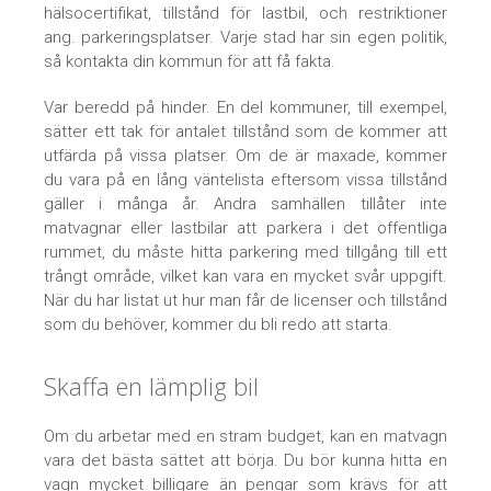
hälsocertifikat, tillstånd för lastbil, och restriktioner
ang. parkeringsplatser. Varje stad har sin egen politik,
så kontakta din kommun för att få fakta.
Var beredd på hinder. En del kommuner, till exempel,
sätter ett tak för antalet tillstånd som de kommer att
utfärda på vissa platser. Om de är maxade, kommer
du vara på en lång väntelista eftersom vissa tillstånd
gäller i många år. Andra samhällen tillåter inte
matvagnar eller lastbilar att parkera i det offentliga
rummet, du måste hitta parkering med tillgång till ett
trångt område, vilket kan vara en mycket svår uppgift.
När du har listat ut hur man får de licenser och tillstånd
som du behöver, kommer du bli redo att starta.
Skaffa en lämplig bil
Om du arbetar med en stram budget, kan en matvagn
vara det bästa sättet att börja. Du bör kunna hitta en
vagn mycket billigare än pengar som krävs för att