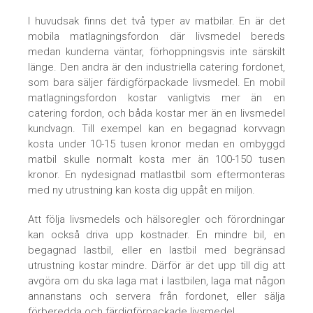
I huvudsak finns det två typer av matbilar. En är det
mobila matlagningsfordon där livsmedel bereds
medan kunderna väntar, förhoppningsvis inte särskilt
länge. Den andra är den industriella catering fordonet,
som bara säljer färdigförpackade livsmedel. En mobil
matlagningsfordon kostar vanligtvis mer än en
catering fordon, och båda kostar mer än en livsmedel
kundvagn. Till exempel kan en begagnad korvvagn
kosta under 10-15 tusen kronor medan en ombyggd
matbil skulle normalt kosta mer än 100-150 tusen
kronor. En nydesignad matlastbil som eftermonteras
med ny utrustning kan kosta dig uppåt en miljon.
Att följa livsmedels och hälsoregler och förordningar
kan också driva upp kostnader. En mindre bil, en
begagnad lastbil, eller en lastbil med begränsad
utrustning kostar mindre. Därför är det upp till dig att
avgöra om du ska laga mat i lastbilen, laga mat någon
annanstans och servera från fordonet, eller sälja
förberedda och färdigförpackade livsmedel.