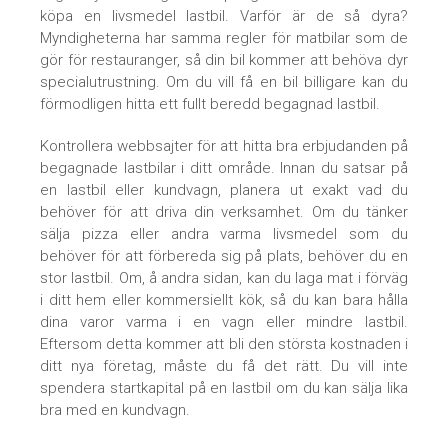
köpa en livsmedel lastbil. Varför är de så dyra?
Myndigheterna har samma regler för matbilar som de
gör för restauranger, så din bil kommer att behöva dyr
specialutrustning. Om du vill få en bil billigare kan du
förmodligen hitta ett fullt beredd begagnad lastbil.
Kontrollera webbsajter för att hitta bra erbjudanden på
begagnade lastbilar i ditt område. Innan du satsar på
en lastbil eller kundvagn, planera ut exakt vad du
behöver för att driva din verksamhet. Om du tänker
sälja pizza eller andra varma livsmedel som du
behöver för att förbereda sig på plats, behöver du en
stor lastbil. Om, å andra sidan, kan du laga mat i förväg
i ditt hem eller kommersiellt kök, så du kan bara hålla
dina varor varma i en vagn eller mindre lastbil.
Eftersom detta kommer att bli den största kostnaden i
ditt nya företag, måste du få det rätt. Du vill inte
spendera startkapital på en lastbil om du kan sälja lika
bra med en kundvagn.