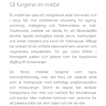
Så fungerar en matbil
En matbil kan bära ett obegränsat antal livsmedel, och
i vissa fall, mer sofistikerad utrustning för lagring,
servering, matlagning och förberedelse av mat.
Traditionella matbilar var kända för att tillhandahålla
luncher, typiskt smörgåsar, kebab, tacos, hamburgare
och annan standard pris lunch för folkmassan. Många
har utökats till att omfatta hälsosammare varianter och
vegetariska erbjudanden. De gör stora affärer i
företagens parker och platser som har begränsad
tillgång till restauranger.
De flesta matbilar fungerar som egna
livemedelsföretag, men det finns ett växande antal
som är förknippade med befintliga snabbmatställen
och restauranger. Större än vagnar, kan lastbilar
transportera mer mat och hantera fler beställningar
och kunder. Men matbilen behöver mer utrymme för
att parkera både när dem säljer och när de vilar.