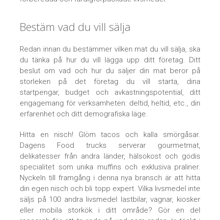
Bestäm vad du vill sälja
Redan innan du bestämmer vilken mat du vill sälja, ska
du tänka på hur du vill lägga upp ditt företag. Ditt
beslut om vad och hur du säljer din mat beror på
storleken på det företag du vill starta, dina
startpengar, budget och avkastningspotential, ditt
engagemang för verksamheten: deltid, heltid, etc., din
erfarenhet och ditt demografiska läge.
Hitta en nisch! Glöm tacos och kalla smörgåsar.
Dagens Food trucks serverar gourmetmat,
delikatesser från andra länder, hälsokost och godis
specialitet som unika muffins och exklusiva praliner.
Nyckeln till framgång i denna nya bransch är att hitta
din egen nisch och bli topp expert. Vilka livsmedel inte
säljs på 100 andra livsmedel lastbilar, vagnar, kiosker
eller mobila storkök i ditt område? Gör en del