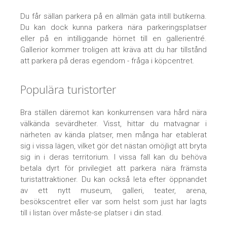
Du får sällan parkera på en allmän gata intill butikerna.
Du kan dock kunna parkera nära parkeringsplatser
eller på en intilliggande hörnet till en gallerientré.
Gallerior kommer troligen att kräva att du har tillstånd
att parkera på deras egendom - fråga i köpcentret.
Populära turistorter
Bra ställen däremot kan konkurrensen vara hård nära
välkända sevärdheter. Visst, hittar du matvagnar i
närheten av kända platser, men många har etablerat
sig i vissa lägen, vilket gör det nästan omöjligt att bryta
sig in i deras territorium. I vissa fall kan du behöva
betala dyrt för privilegiet att parkera nära främsta
turistattraktioner. Du kan också leta efter öppnandet
av ett nytt museum, galleri, teater, arena,
besökscentret eller var som helst som just har lagts
till i listan över måste-se platser i din stad.