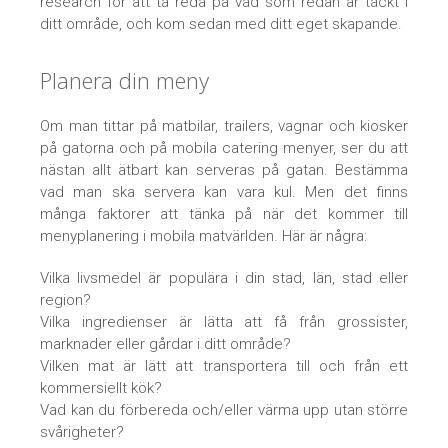
research för att ta reda på vad som redan är täckt i
ditt område, och kom sedan med ditt eget skapande.
Planera din meny
Om man tittar på matbilar, trailers, vagnar och kiosker
på gatorna och på mobila catering menyer, ser du att
nästan allt ätbart kan serveras på gatan. Bestämma
vad man ska servera kan vara kul. Men det finns
många faktorer att tänka på när det kommer till
menyplanering i mobila matvärlden. Här är några:
Vilka livsmedel är populära i din stad, län, stad eller
region?
Vilka ingredienser är lätta att få från grossister,
marknader eller gårdar i ditt område?
Vilken mat är lätt att transportera till och från ett
kommersiellt kök?
Vad kan du förbereda och/eller värma upp utan större
svårigheter?