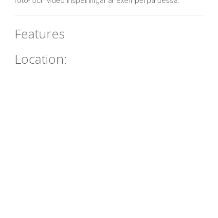
foto- och video inspelningar är exempel på dessa.
Features
Location: