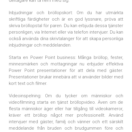
deltagare kan ta hem med sig.
Inbjudningar och bröllopskort: Om du har utmärkta
skriftliga färdigheter och är en god lyssnare, pröva att
skriva bröllopstal för paren. Du kan erbjuda dessa tjänster
personligen, via Internet eller via telefon intervjuer. Du kan
också använda dina skrivtalanger för att skapa personliga
inbjudningar och meddelanden.
Starta en Power Point business: Många bröllop, fester,
minnesmärken och mottagningar nu erbjuder effektiva
Power Point presentationer för att dela med gäster.
Presentationer brukar innebära att vi använder bilder med
kort text och filmer.
Videoinspelning: Om du tycker om människor och
videofilmning starta en tjänst bröllopvideo. Även om de
flesta människor äger eller har tillgång till videokameror,
kräver ett bröllop något mer professionellt. Använd
intervjuer med gäster, familj och vänner och ett särskilt
meddelande från bruden och brudgummen före och