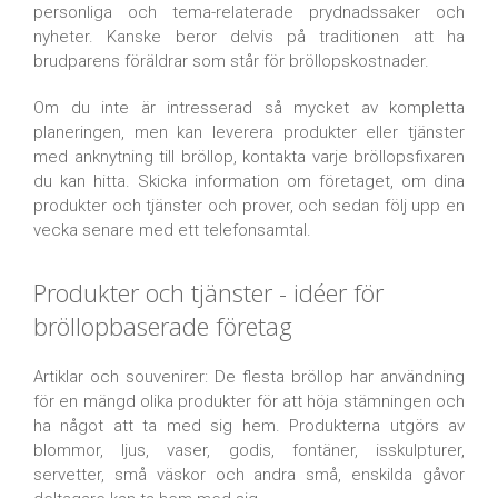
personliga och tema-relaterade prydnadssaker och
nyheter. Kanske beror delvis på traditionen att ha
brudparens föräldrar som står för bröllopskostnader.
Om du inte är intresserad så mycket av kompletta
planeringen, men kan leverera produkter eller tjänster
med anknytning till bröllop, kontakta varje bröllopsfixaren
du kan hitta. Skicka information om företaget, om dina
produkter och tjänster och prover, och sedan följ upp en
vecka senare med ett telefonsamtal.
Produkter och tjänster - idéer för
bröllopbaserade företag
Artiklar och souvenirer: De flesta bröllop har användning
för en mängd olika produkter för att höja stämningen och
ha något att ta med sig hem. Produkterna utgörs av
blommor, ljus, vaser, godis, fontäner, isskulpturer,
servetter, små väskor och andra små, enskilda gåvor