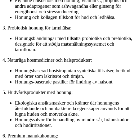
Flytande hälsoshots med honung, vitamin C, propolis och
andra adaptogener som ashwagandha eller ginseng för
energiboost och stressreducering.
Honung och kollagen-tillskott för hud och ledhälsa.
3. Probiotisk honung för tarmhälsa:
Honungsblandningar med tillsatta probiotika och prebiotika,
designade för att stödja matsmältningssystemet och
tarmfloran.
4. Naturliga hostmediciner och halsprodukter:
Honungsbaserad hostsirap utan syntetiska tillsatser, berikad
med örter som lakritsrot och timjan.
Honungs-baserade pastiller för lindring av halsont.
5. Hudvårdsprodukter med honung:
Ekologiska ansiktsmasker och krämer där honungens
återfuktande och antibakteriella egenskaper används för att
lugna huden och motverka akne.
Honungssalvor för behandling av mindre sår, brännskador
och hudirritationer.
6. Premium manukahonung: