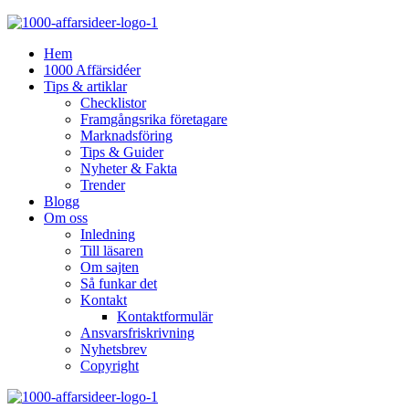
Hem
1000 Affärsidéer
Tips & artiklar
Checklistor
Framgångsrika företagare
Marknadsföring
Tips & Guider
Nyheter & Fakta
Trender
Blogg
Om oss
Inledning
Till läsaren
Om sajten
Så funkar det
Kontakt
Kontaktformulär
Ansvarsfriskrivning
Nyhetsbrev
Copyright