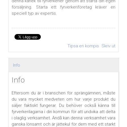
denna kärlek till fyrverkerier genom att starta din egen
försäljning. Starta ett fyrverkeriföretag kräver en
speciell typ av expertis.
Tipsa en kompis
Skriv ut
Info
Info
Eftersom du är i branschen för sprängämnen, måste
du vara mycket medveten om hur varje produkt du
säljer faktiskt fungerar. Du behöver också känna till
fyrverkerilagarna i din kommun för att undvika att delta
i olaglig verksamhet. Ändå kan denna verksamhet vara
ganska lönsamt och är jättekul för dem med ett starkt