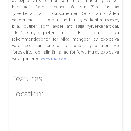
av explosiva varor hos kommunen. Räddningsverket
har tagit fram allmänna råd om försäljning av
fyrverkeriartiklar till konsumenter. De allmänna råden
vänder sig till i första hand till fyrverkeribranschen,
bl.a. butiker som avser att sälja fyrverkeriartiklar,
tillståndsmyndigheter m.fl. Bl.a. gäller nya
rekommendationer för vilka mängder av explosiva
varor som får hanteras på försäljningsplatsen. Se
föreskrifter och allmänna råd för förvaring av explosiva
varor på nätet
www.msb.se
Features
Location: