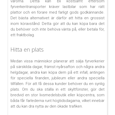
varorna. Detta kan bli kostsamt eftersom
fyrverkeritransporter kräver lastbilar som har rätt
plattor och en förare med farligt gods godkännande.
Det bästa alternativet är därför att hitta en grossist
inom köravstånd. Detta gör att du kan köpa bara det
du behöver och inte behöva vänta på, eller betala för,
ett fraktbolag.
Hitta en plats
Medan vissa människor planerar att sälja fyrverkerier
på särskilda dagar, främst nyårsafton och några andra
helgdagar, andra kan köpa dem på ett infall, antingen
för speciella firanden, jubileum eller andra speciella
tillfällen. För att få dessa kunder behöver du en synlig
plats. Om du ska ställa in ett skyltfönster, gör det
bredvid en stor livsmedelsbutik eller köpcentra, som
båda får farlederna runt högtidsdagarna, vilket innebär
att du kan dra nytta av den ökade trafiken.