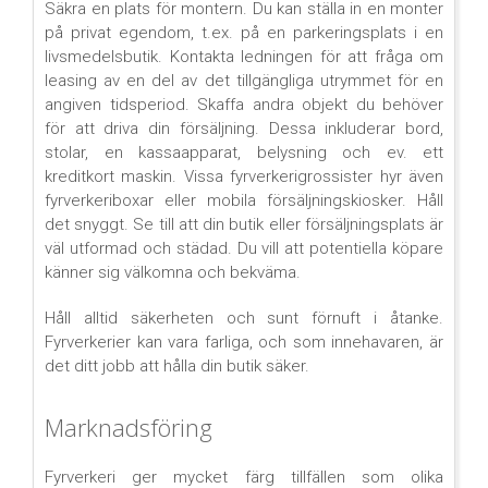
Säkra en plats för montern. Du kan ställa in en monter
på privat egendom, t.ex. på en parkeringsplats i en
livsmedelsbutik. Kontakta ledningen för att fråga om
leasing av en del av det tillgängliga utrymmet för en
angiven tidsperiod. Skaffa andra objekt du behöver
för att driva din försäljning. Dessa inkluderar bord,
stolar, en kassaapparat, belysning och ev. ett
kreditkort maskin. Vissa fyrverkerigrossister hyr även
fyrverkeriboxar eller mobila försäljningskiosker. Håll
det snyggt. Se till att din butik eller försäljningsplats är
väl utformad och städad. Du vill att potentiella köpare
känner sig välkomna och bekväma.
Håll alltid säkerheten och sunt förnuft i åtanke.
Fyrverkerier kan vara farliga, och som innehavaren, är
det ditt jobb att hålla din butik säker.
Marknadsföring
Fyrverkeri ger mycket färg tillfällen som olika