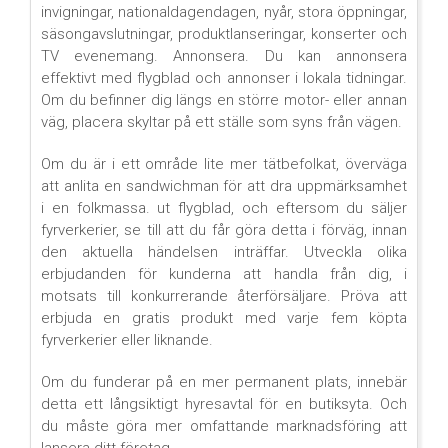
invigningar, nationaldagendagen, nyår, stora öppningar,
säsongavslutningar, produktlanseringar, konserter och
TV evenemang. Annonsera. Du kan annonsera
effektivt med flygblad och annonser i lokala tidningar.
Om du befinner dig längs en större motor- eller annan
väg, placera skyltar på ett ställe som syns från vägen.
Om du är i ett område lite mer tätbefolkat, överväga
att anlita en sandwichman för att dra uppmärksamhet
i en folkmassa. ut flygblad, och eftersom du säljer
fyrverkerier, se till att du får göra detta i förväg, innan
den aktuella händelsen inträffar. Utveckla olika
erbjudanden för kunderna att handla från dig, i
motsats till konkurrerande återförsäljare. Pröva att
erbjuda en gratis produkt med varje fem köpta
fyrverkerier eller liknande.
Om du funderar på en mer permanent plats, innebär
detta ett långsiktigt hyresavtal för en butiksyta. Och
du måste göra mer omfattande marknadsföring att