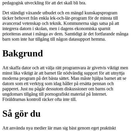
pedagogisk utveckling för att det skall bli bra.
Det ständigt växande utbudet och en mängd kunskapsprogram
täcker behovet från enkla lek-och-lär-program för de minsta till
avancerad vetenskap och teknik. Kommunerna sägs satsa på att
integrera datorn i skolan, men i dagens ekonomiska sparnit
prioriteras annat i många av dem. Samtidigt är det fortfarande många
barn som inte har tillgång till någon datasupport hemma.
Bakgrund
Att skaffa dator och att välja rätt programvara är givetvis viktigt men
minst lika viktigt är att barnet får nödvändig support för att utnyttja
moderna program på det bästa sättet. Man måste hjälpa barnet att se
datorn som ett verktyg som idag håller på ersätta pennan och
papperet. Just nu pågår dessutom diskussioner om barns och
ungdomars tillgång till pornografiskt material på Internet.
Föräldrarnas kontroll räcker ofta inte till.
Så gör du
Att använda nya medier lär man sig bäst genom eget praktiskt