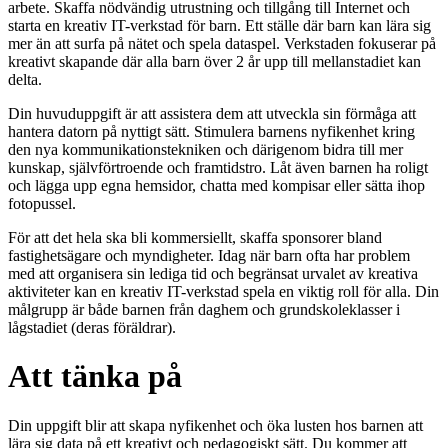
arbete. Skaffa nödvändig utrustning och tillgång till Internet och
starta en kreativ IT-verkstad för barn. Ett ställe där barn kan lära sig
mer än att surfa på nätet och spela dataspel. Verkstaden fokuserar på
kreativt skapande där alla barn över 2 år upp till mellanstadiet kan
delta.
Din huvuduppgift är att assistera dem att utveckla sin förmåga att
hantera datorn på nyttigt sätt. Stimulera barnens nyfikenhet kring
den nya kommunikationstekniken och därigenom bidra till mer
kunskap, självförtroende och framtidstro. Låt även barnen ha roligt
och lägga upp egna hemsidor, chatta med kompisar eller sätta ihop
fotopussel.
För att det hela ska bli kommersiellt, skaffa sponsorer bland
fastighetsägare och myndigheter. Idag när barn ofta har problem
med att organisera sin lediga tid och begränsat urvalet av kreativa
aktiviteter kan en kreativ IT-verkstad spela en viktig roll för alla. Din
målgrupp är både barnen från daghem och grundskoleklasser i
lågstadiet (deras föräldrar).
Att tänka på
Din uppgift blir att skapa nyfikenhet och öka lusten hos barnen att
lära sig data på ett kreativt och pedagogiskt sätt. Du kommer att