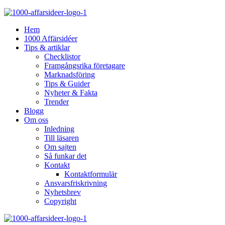
Hem
1000 Affärsidéer
Tips & artiklar
Checklistor
Framgångsrika företagare
Marknadsföring
Tips & Guider
Nyheter & Fakta
Trender
Blogg
Om oss
Inledning
Till läsaren
Om sajten
Så funkar det
Kontakt
Kontaktformulär
Ansvarsfriskrivning
Nyhetsbrev
Copyright