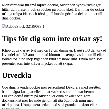
Mönstermallar till små mjuka dockor, bilder och sybeskrivningar
hittar du i present- och syböcker på biblioteket. Där hittar du också
många roliga idéer och förslag till hur du gör fina dekorationer till
dina dockor.
Tips för dig som inte orkar sy!
Klipp ut cirklar av tyg med ca 12 cm diameter. Lägg i 1/3 del torkad
lavendel och 2/3 annan torkad blomma, exempelvis kamomill eller
torkad ros. Sno ihop tyget och bind ett snöre runt. Enkla men söta
presenter som inte kräver mycket tid att skapa.
Utveckla
Gör dina lavendeldockor mer personliga! Dekorera med rosetter,
band, några knappar eller annat vackert som du hittar hemma.
Du kan också klistra på bilder eller olika dekaler och göra
dockansiktet mer levande genom att rita ögon och mun med
märkpenna. Komplettera sedan med små gratulationskort eller