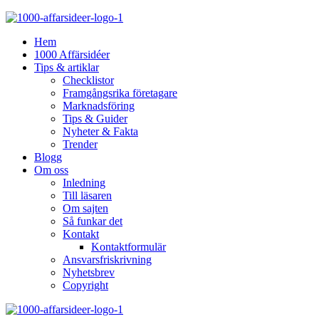
Hem
1000 Affärsidéer
Tips & artiklar
Checklistor
Framgångsrika företagare
Marknadsföring
Tips & Guider
Nyheter & Fakta
Trender
Blogg
Om oss
Inledning
Till läsaren
Om sajten
Så funkar det
Kontakt
Kontaktformulär
Ansvarsfriskrivning
Nyhetsbrev
Copyright