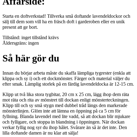
Affärsidé:
Starta en doftverkstad! Tillverka små doftande lavendeldockor och
sälj till dem som vill ha en fräsch doft i garderoben eller en unik
present att ge bort.
Tillstånd: inget tillstånd krävs
Åldersgräns: ingen
Så här gör du
Innan du börjar arbeta måste du skaffa lämpliga tygrester (enkla att
klippa och sy i) och ett dockmönster. Färger och material väljer du
efter smak. Lämplig storlek på en färdig lavendeldocka är 12-15 cm.
Klipp ut två lika stora tygbitar, 20 cm x 25 cm, lägg ihop dem räta
mot räta och rita av mönstret till dockan enligt mönsterteckningen.
Klipp till och sy små stygn med dubbel tråd längs den markerade
mönsterlinjen. Glöm inte att lämna en öppning på ca 5 cm för
fyllning. Blanda lavendel med lite vadd, så att dockan blir mjukare
och fylligare, och stoppa in blandning i öppningen. När dockan
verkar fyllig nog syr du ihop hålet. Svårare än så är det inte. Den
lilla doftande damen är nu klar att sälja!