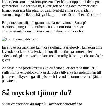
köper dem som en gå-bort-present eller hänger upp den i den egna
garderoben. De ser söta ut, luktar gott och säg den mormor eller
farmor som inte blir glad för dem! Perfekt att ha i byrålådan, i
sommarstugan eller att hänga i kapprummet för att få en fräsch doft.
Börja med att sälja till grannar, släkt och vänner. Satsa på
dörrförsäljning i ditt område och kolla om föräldrar har
arbetskamrater som du kan visa upp dina produkter för.
En snygg förpackning kan göra skillnad. Pärlebrodyr kan göra dina
lavendeldockor extra lyxiga. Lägg till lite tjusiga snören eller
sidenband, plus ett vackert kort med en rolig hälsning och succén är
given.
Anpassa dina produkter till aktuell årstid eller det rätta tillfället. I
stället för lavendeldockor kan du också tillverka lavendeltomtar till
jul, lavendelkycklingar till påsk och lavendelblommor- eller hjärtan
på våren.
Så mycket tjänar du?
Vi tar ett exempel: du säljer 20 lavendeldockor/månad