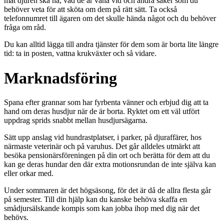
mat djuren ska ha, vad de är vana vid och andra saker som du
behöver veta för att sköta om dem på rätt sätt. Ta också
telefonnumret till ägaren om det skulle hända något och du behöver
fråga om råd.
Du kan alltid lägga till andra tjänster för dem som är borta lite längre
tid: ta in posten, vattna krukväxter och så vidare.
Marknadsföring
Spana efter grannar som har fyrbenta vänner och erbjud dig att ta
hand om deras husdjur när de är borta. Ryktet om ett väl utfört
uppdrag sprids snabbt mellan husdjursägarna.
Sätt upp anslag vid hundrastplatser, i parker, på djuraffärer, hos
närmaste veterinär och på varuhus. Det går alldeles utmärkt att
besöka pensionärsföreningen på din ort och berätta för dem att du
kan ge deras hundar den där extra motionsrundan de inte själva kan
eller orkar med.
Under sommaren är det högsäsong, för det är då de allra flesta går
på semester. Till din hjälp kan du kanske behöva skaffa en
smådjursälskande kompis som kan jobba ihop med dig när det
behövs.