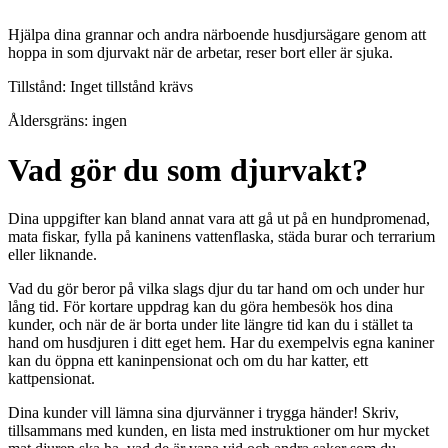
Hjälpa dina grannar och andra närboende husdjursägare genom att
hoppa in som djurvakt när de arbetar, reser bort eller är sjuka.
Tillstånd: Inget tillstånd krävs
Åldersgräns: ingen
Vad gör du som djurvakt?
Dina uppgifter kan bland annat vara att gå ut på en hundpromenad,
mata fiskar, fylla på kaninens vattenflaska, städa burar och terrarium
eller liknande.
Vad du gör beror på vilka slags djur du tar hand om och under hur
lång tid. För kortare uppdrag kan du göra hembesök hos dina
kunder, och när de är borta under lite längre tid kan du i stället ta
hand om husdjuren i ditt eget hem. Har du exempelvis egna kaniner
kan du öppna ett kaninpensionat och om du har katter, ett
kattpensionat.
Dina kunder vill lämna sina djurvänner i trygga händer! Skriv,
tillsammans med kunden, en lista med instruktioner om hur mycket