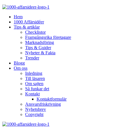
Hem
1000 Affärsidéer
Tips & artiklar
Checklistor
Framgångsrika företagare
Marknadsföring
Tips & Guider
Nyheter & Fakta
Trender
Blogg
Om oss
Inledning
Till läsaren
Om sajten
Så funkar det
Kontakt
Kontaktformulär
Ansvarsfriskrivning
Nyhetsbrev
Copyright