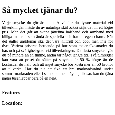
Så mycket tjänar du?
Varje smycke du gör är unikt. Använder du dyrare material vid
tillverkningen måste du av naturliga skäl också sälja det till ett högre
pris. Men det går att skapa jättefina halsband och armband med
billiga material som ändå är speciella och har en egen charm. När
det gäller ungdomar ska det vara glittrigt och cool men inte för
dyrt. Variera priserna beroende på hur stora materialkostnader du
har, och på svårighetsgrad vid tillverkningen. De flesta smycken gör
du på mindre än en timme, andra tar något längre tid. Två tumregler
kan vara att priset du sätter på smycket är 50 % högre än de
kostnader du haft, och att inget smycke bör kosta mer än 50 kronor
att tillverka. Har du tur att fixa ett bra marknadsstånd under
sommarmarknaden eller i samband med någon julbasar, kan du tjäna
några tusenlappar bara på en helg.
Features
Location: