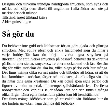
Designa och tillverka trendiga handgjorda smycken, som syns och
märks, och sälja dem direkt till ungdomar i alla åldrar och ute på
marknader och mässor.
Tillstånd: inget tillstånd krävs
Åldersgräns: ingen
Så gör du
Du behöver inte guld och ädelstenar för att göra glada och glittriga
smycken. Med roliga idéer och enkla hjälpmedel som du hittar i
varje hobbyaffär kan du börja tillverka egna smycken på
direkten. För att tillverka smycken på basnivå behöver du dekorativa
pärlband eller stenar, smyckeswire eller mockaband och lås. Bestäm
dig för vilka storlekar du ska ha, vilka slags pärlor och hur många.
Det finns många olika sorters pärlor och tillbehör att köpa, så att du
kan kombinera storlekar, färger och mönster på oräkneliga sätt tills
du hittar dina egna kreationer. Du kan också göra egna pärlor och
figurer av andra material, till exempel självhärdande lera. De flesta
hobbyaffärer och varuhus säljer sådan lera och den finns i många
olika färger. Dina egna fantasifulla pärlor kan bli trendsättande!
Det finns många idéböcker som på ett enkelt sätt förklarar hur du
gör härliga smycken, låna dem på ditt bibliotek.