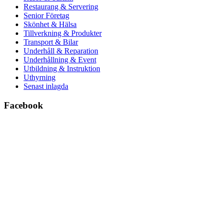
Restaurang & Servering
Senior Företag
Skönhet & Hälsa
Tillverkning & Produkter
Transport & Bilar
Underhåll & Reparation
Underhållning & Event
Utbildning & Instruktion
Uthyrning
Senast inlagda
Facebook