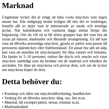
Marknad
Ungdomar tycker det är roligt att bära coola smycken som ingen
annan har. Din målgrupp består troligen till stor del av tonåringar,
framför allt av tjejer som är intresserade av mode och trendiga
prylar. När halsdukarna och vantarna läggs undan börjar din
högsäsong. Om du vill nå ut till större grupper kan det vara bra att
synas på mässor, marknader och liknande arrangemang. En idé kan
vara att tillverka personliga smycken, gjorda av pärlor som passar till
personens stjärntecken eller födelsemånad. Ett annat bra sätt att sälja
kan vara att anordna ett smyckesparty för dina vänner och bekanta.
Du bjuder in 5–10 personer, ordnar lite dryck och snacks och visar
smycken samtidigt som du berättar om de material och tekniker du
använder. De tittar på smyckena och provar dem, och om de tycker
om smyckena köper de dem.
Detta behöver du:
• Kunskap och idéer om smyckestillverkning, handböcker
• Verktyg för att tillverka smycken: tång, sax, lim m.m.
• Material, till exempel pärlor, stenar, remmar m.m.
• Marknadsstånd