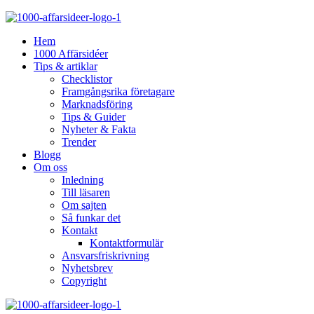
Hem
1000 Affärsidéer
Tips & artiklar
Checklistor
Framgångsrika företagare
Marknadsföring
Tips & Guider
Nyheter & Fakta
Trender
Blogg
Om oss
Inledning
Till läsaren
Om sajten
Så funkar det
Kontakt
Kontaktformulär
Ansvarsfriskrivning
Nyhetsbrev
Copyright