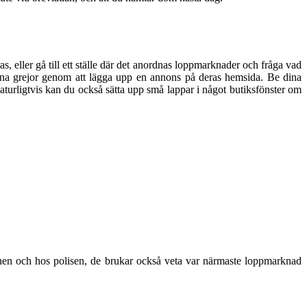
s, eller gå till ett ställe där det anordnas loppmarknader och fråga vad
r dina grejor genom att lägga upp en annons på deras hemsida. Be dina
turligtvis kan du också sätta upp små lappar i något butiksfönster om
unen och hos polisen, de brukar också veta var närmaste loppmarknad