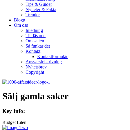
Tips & Guider
Nyheter & Fakta
Trender
Blogg
Om oss
Inledning
Till läsaren
Om sajten
Så funkar det
Kontakt
Kontaktformulär
Ansvarsfriskrivning
Nyhetsbrev
Copyright
Sälj gamla saker
Key Info:
Budget
Liten