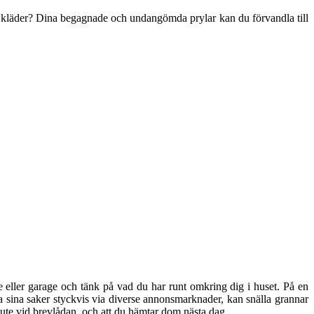
h kläder? Dina begagnade och undangömda prylar kan du förvandla till
re eller garage och tänk på vad du har runt omkring dig i huset. På en
älja sina saker styckvis via diverse annonsmarknader, kan snälla grannar
r ute vid brevlådan, och att du hämtar dom nästa dag.