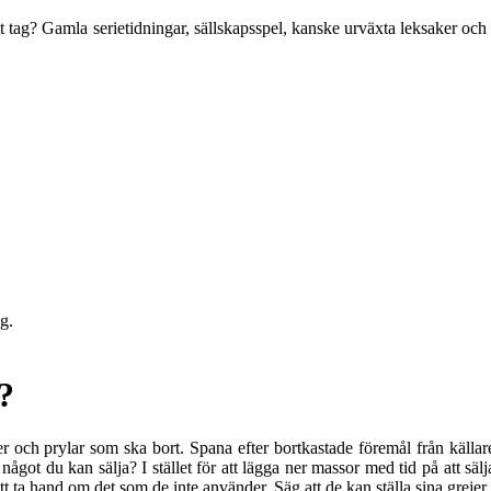
t tag? Gamla serietidningar, sällskapsspel, kanske urväxta leksaker oc
ng.
?
er och prylar som ska bort. Spana efter bortkastade föremål från källa
 något du kan sälja? I stället för att lägga ner massor med tid på att s
att ta hand om det som de inte använder. Säg att de kan ställa sina greje