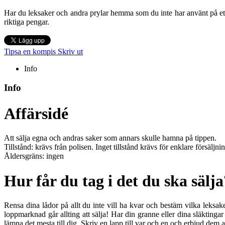
Har du leksaker och andra prylar hemma som du inte har använt på et
riktiga pengar.
Tipsa en kompis
Skriv ut
Info
Info
Affärsidé
Att sälja egna och andras saker som annars skulle hamna på tippen.
Tillstånd: krävs från polisen. Inget tillstånd krävs för enklare försäljni
Åldersgräns: ingen
Hur får du tag i det du ska sälja
Rensa dina lådor på allt du inte vill ha kvar och bestäm vilka leksak
loppmarknad går allting att sälja! Har din granne eller dina släktingar
lämna det mesta till dig. Skriv en lapp till var och en och erbjud dem 