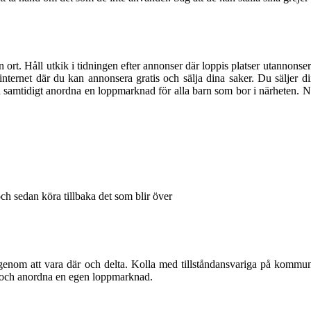
ort. Håll utkik i tidningen efter annonser där loppis platser utannonsera
på internet där du kan annonsera gratis och sälja dina saker. Du sälje
samtidigt anordna en loppmarknad för alla barn som bor i närheten. Na
 och sedan köra tillbaka det som blir över
du genom att vara där och delta. Kolla med tillståndansvariga på komm
ar och anordna en egen loppmarknad.