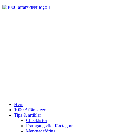
Hem
1000 Affärsidéer
Tips & artiklar
Checklistor
Framgångsrika företagare
Marknadsföring