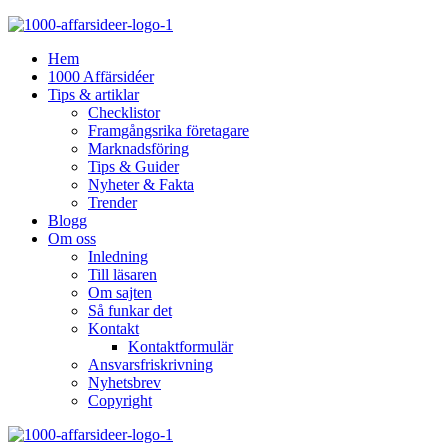
Hem
1000 Affärsidéer
Tips & artiklar
Checklistor
Framgångsrika företagare
Marknadsföring
Tips & Guider
Nyheter & Fakta
Trender
Blogg
Om oss
Inledning
Till läsaren
Om sajten
Så funkar det
Kontakt
Kontaktformulär
Ansvarsfriskrivning
Nyhetsbrev
Copyright