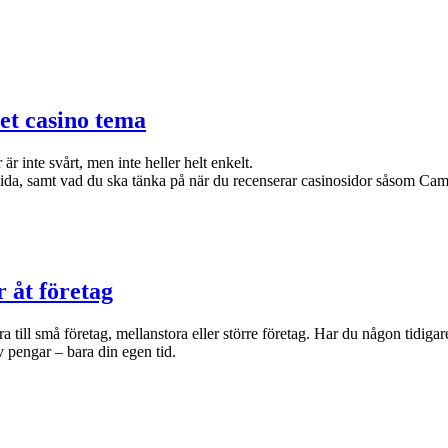
bet casino tema
 är inte svårt, men inte heller helt enkelt.
bsida, samt vad du ska tänka på när du recenserar casinosidor såsom C
r åt företag
a till små företag, mellanstora eller större företag. Har du någon tidiga
av pengar – bara din egen tid.