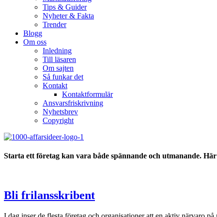
Tips & Guider
Nyheter & Fakta
Trender
Blogg
Om oss
Inledning
Till läsaren
Om sajten
Så funkar det
Kontakt
Kontaktformulär
Ansvarsfriskrivning
Nyhetsbrev
Copyright
Starta ett företag kan vara både spännande och utmanande. Här h
Bli frilansskribent
I dag inser de flesta företag och organisationer att en aktiv närvaro p