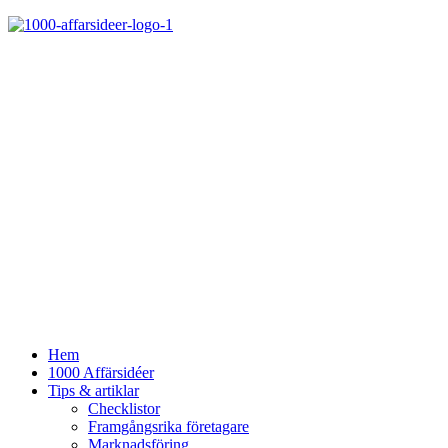
Hem
1000 Affärsidéer
Tips & artiklar
Checklistor
Framgångsrika företagare
Marknadsföring