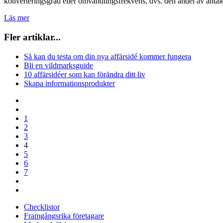
konverteringsgrad eller omvandlingsfrekvens, dvs. den andel av antalet
Läs mer
Fler artiklar...
Så kan du testa om din nya affärsidé kommer fungera
Bli en vildmarksguide
10 affärsidéer som kan förändra ditt liv
Skapa informationsprodukter
1
2
3
4
5
6
7
Checklistor
Framgångsrika företagare