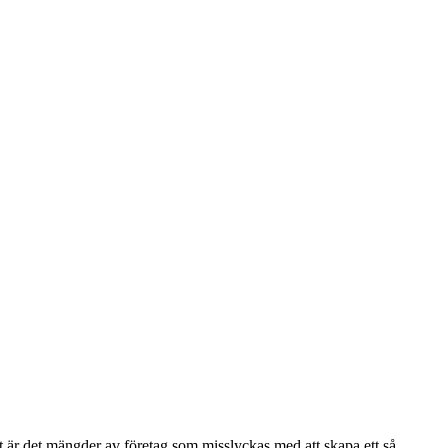
igt är det mängder av företag som misslyckas med att skapa ett så