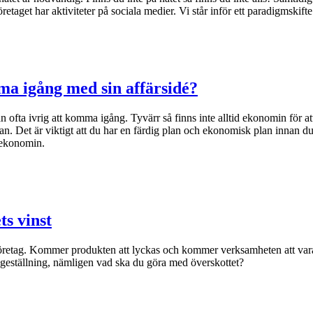
retaget har aktiviteter på sociala medier. Vi står inför ett paradigmskifte 
mma igång med sin affärsidé?
an ofta ivrig att komma igång. Tyvärr så finns inte alltid ekonomin för 
plan. Det är viktigt att du har en färdig plan och ekonomisk plan innan d
ra ekonomin.
ts vinst
öretag. Kommer produkten att lyckas och kommer verksamheten att vara l
rågeställning, nämligen vad ska du göra med överskottet?