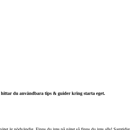
ittar du användbara tips & guider kring starta eget.
å nätet är nödvändig. Finns du inte på nätet så finns du inte alls! Samtid