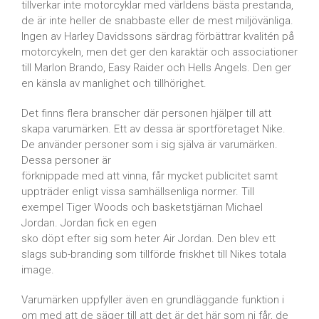
tillverkar inte motorcyklar med världens bästa prestanda,
de är inte heller de snabbaste eller de mest miljövänliga.
Ingen av Harley Davidssons särdrag förbättrar kvalitén på
motorcykeln, men det ger den karaktär och associationer
till Marlon Brando, Easy Raider och Hells Angels. Den ger
en känsla av manlighet och tillhörighet.
Det finns flera branscher där personen hjälper till att
skapa varumärken. Ett av dessa är sportföretaget Nike.
De använder personer som i sig själva är varumärken.
Dessa personer är
förknippade med att vinna, får mycket publicitet samt
uppträder enligt vissa samhällsenliga normer. Till
exempel Tiger Woods och basketstjärnan Michael
Jordan. Jordan fick en egen
sko döpt efter sig som heter Air Jordan. Den blev ett
slags sub-branding som tillförde friskhet till Nikes totala
image.
Varumärken uppfyller även en grundläggande funktion i
om med att de säger till att det är det här som ni får, de