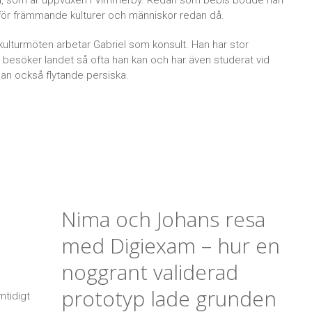
rd, som är uppvuxen i Vimmerby. Redan som bebis bodde han
t för främmande kulturer och människor redan då.
 kulturmöten arbetar Gabriel som konsult. Han har stor
 besöker landet så ofta han kan och har även studerat vid
 han också flytande persiska.
Nima och Johans resa
med Digiexam – hur en
noggrant validerad
prototyp lade grunden
mtidigt