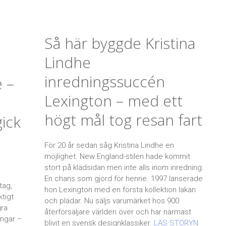
Så här byggde Kristina
Lindhe
inredningssuccén
 –
Lexington – med ett
d
högt mål tog resan fart
ick
För 20 år sedan såg Kristina Lindhe en
möjlighet. New England-stilen hade kommit
stort på klädsidan men inte alls inom inredning.
En chans som gjord för henne. 1997 lanserade
tag,
hon Lexington med en första kollektion lakan
tigt
och plädar. Nu säljs varumärket hos 900
gra
återförsäljare världen över och har närmast
ingar –
blivit en svensk designklassiker.
LÄS STORYN