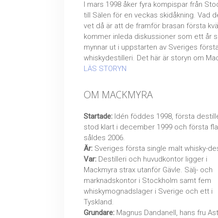
I mars 1998 åker fyra kompispar från St
till Sälen för en veckas skidåkning. Vad d
vet då är att de framför brasan första kvä
kommer inleda diskussioner som ett år 
mynnar ut i uppstarten av Sveriges först
whiskydestilleri. Det här är storyn om M
LÄS STORYN
OM MACKMYRA
Startade:
Idén föddes 1998, första destill
stod klart i december 1999 och första fl
såldes 2006.
Är:
Sveriges första single malt whisky-dest
Var:
Destilleri och huvudkontor ligger i
Mackmyra strax utanför Gävle. Sälj- och
marknadskontor i Stockholm samt fem
whiskymognadslager i Sverige och ett i
Tyskland.
Grundare:
Magnus Dandanell, hans fru Ast