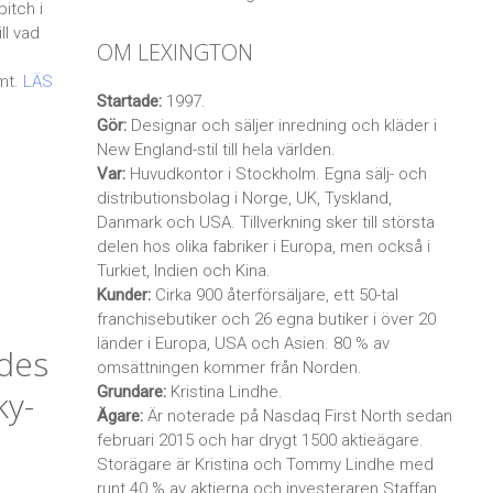
itch i
ll vad
OM LEXINGTON
mt.
LÄS
Startade:
1997.
Gör:
Designar och säljer inredning och kläder i
New England-stil till hela världen.
Var:
Huvudkontor i Stockholm. Egna sälj- och
distributionsbolag i Norge, UK, Tyskland,
Danmark och USA. Tillverkning sker till största
delen hos olika fabriker i Europa, men också i
Turkiet, Indien och Kina.
Kunder:
Cirka 900 återförsäljare, ett 50-tal
å
franchisebutiker och 26 egna butiker i över 20
länder i Europa, USA och Asien. 80 % av
des
omsättningen kommer från Norden.
Grundare:
Kristina Lindhe.
ky-
Ägare:
Är noterade på Nasdaq First North sedan
februari 2015 och har drygt 1500 aktieägare.
Storägare är Kristina och Tommy Lindhe med
runt 40 % av aktierna och investeraren Staffan