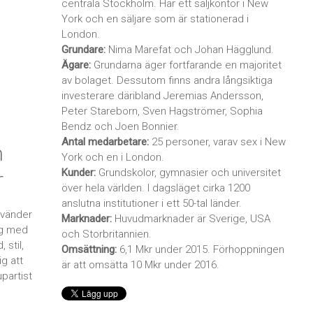
centrala Stockholm. Har ett säljkontor i New
York och en säljare som är stationerad i
London.
Grundare:
Nima Marefat och Johan Hägglund.
Ägare:
Grundarna äger fortfarande en majoritet
av bolaget. Dessutom finns andra långsiktiga
investerare däribland Jeremias Andersson,
Peter Stareborn, Sven Hagströmer, Sophia
Bendz och Joen Bonnier.
Antal medarbetare:
25 personer, varav sex i New
h
York och en i London.
r
Kunder:
Grundskolor, gymnasier och universitet
över hela världen. I dagsläget cirka 1200
anslutna institutioner i ett 50-tal länder.
nvänder
Marknader:
Huvudmarknader är Sverige, USA
ig med
och Storbritannien.
 stil,
Omsättning:
6,1 Mkr under 2015. Förhoppningen
ig att
är att omsätta 10 Mkr under 2016.
upartist