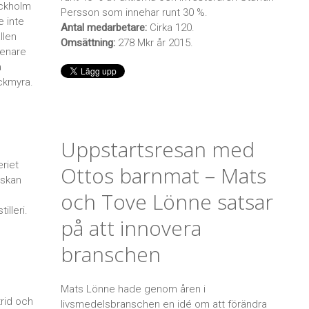
ockholm
Persson som innehar runt 30 %.
e inte
Antal medarbetare:
Cirka 120.
llen
Omsättning:
278 Mkr år 2015.
senare
a
ackmyra.
Uppstartsresan med
eriet
Ottos barnmat – Mats
askan
och Tove Lönne satsar
illeri.
på att innovera
branschen
Mats Lönne hade genom åren i
rid och
livsmedelsbranschen en idé om att förändra