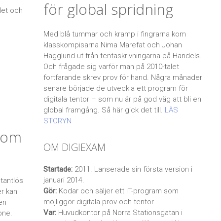
för global spridning
let och
Med blå tummar och kramp i fingrarna kom
klasskompisarna Nima Marefat och Johan
Hägglund ut från tentaskrivningarna på Handels.
Och frågade sig varför man på 2010-talet
fortfarande skrev prov för hand. Några månader
senare började de utveckla ett program för
digitala tentor – som nu är på god väg att bli en
global framgång. Så här gick det till.
LÄS
STORYN
 som
OM DIGIEXAM
Startade:
2011. Lanserade sin första version i
januari 2014.
tantlös
Gör:
Kodar och säljer ett IT-program som
er kan
möjliggör digitala prov och tentor.
 en
Var:
Huvudkontor på Norra Stationsgatan i
one.