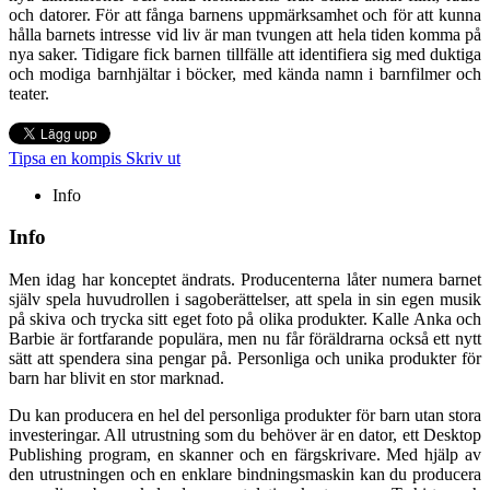
och datorer. För att fånga barnens uppmärksamhet och för att kunna
hålla barnets intresse vid liv är man tvungen att hela tiden komma på
nya saker. Tidigare fick barnen tillfälle att identifiera sig med duktiga
och modiga barnhjältar i böcker, med kända namn i barnfilmer och
teater.
Tipsa en kompis
Skriv ut
Info
Info
Men idag har konceptet ändrats. Producenterna låter numera barnet
själv spela huvudrollen i sagoberättelser, att spela in sin egen musik
på skiva och trycka sitt eget foto på olika produkter. Kalle Anka och
Barbie är fortfarande populära, men nu får föräldrarna också ett nytt
sätt att spendera sina pengar på. Personliga och unika produkter för
barn har blivit en stor marknad.
Du kan producera en hel del personliga produkter för barn utan stora
investeringar. All utrustning som du behöver är en dator, ett Desktop
Publishing program, en skanner och en färgskrivare. Med hjälp av
den utrustningen och en enklare bindningsmaskin kan du producera