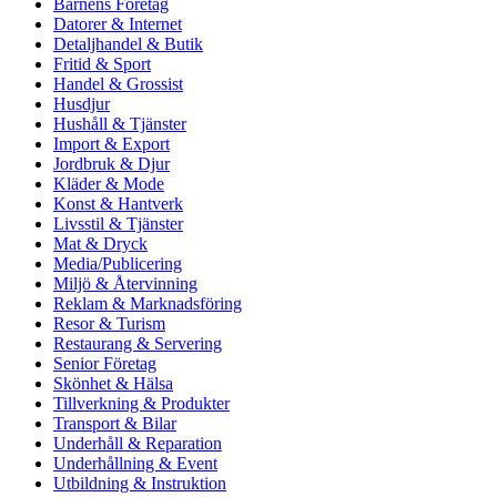
Barnens Företag
Datorer & Internet
Detaljhandel & Butik
Fritid & Sport
Handel & Grossist
Husdjur
Hushåll & Tjänster
Import & Export
Jordbruk & Djur
Kläder & Mode
Konst & Hantverk
Livsstil & Tjänster
Mat & Dryck
Media/Publicering
Miljö & Återvinning
Reklam & Marknadsföring
Resor & Turism
Restaurang & Servering
Senior Företag
Skönhet & Hälsa
Tillverkning & Produkter
Transport & Bilar
Underhåll & Reparation
Underhållning & Event
Utbildning & Instruktion