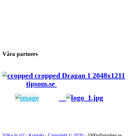
Våra partners
tipsom.se
Vilka är vi?
-
Kontakt
-
Copyright ©
2020
- 1000affarsideer.se