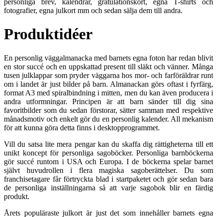
personliga brev, kalendrar, gratulationskort, egna T-shirts och
fotografier, egna julkort mm och sedan sälja dem till andra.
Produktidéer
En personlig väggalmanacka med barnets egna foton har redan blivit
en stor succé och en uppskattad present till släkt och vänner. Många
tusen julklappar som pryder väggarna hos mor- och farföräldrar runt
om i landet är just bilder på barn. Almanackan görs oftast i fyrfärg,
format A3 med spiralbindning i mitten, men du kan även producera i
andra utformningar. Principen är att barn sänder till dig sina
favoritbilder som du sedan förstorar, sätter samman med respektive
månadsmotiv och enkelt gör du en personlig kalender. All mekanism
för att kunna göra detta finns i desktopprogrammet.
Vill du satsa lite mera pengar kan du skaffa dig rättigheterna till ett
unikt koncept för personliga sagoböcker. Personliga barnböckerna
gör succé runtom i USA och Europa. I de böckerna spelar barnet
självt huvudrollen i flera magiska sagoberättelser. Du som
franchisetagare får förtryckta blad i startpaketet och gör sedan bara
de personliga inställningarna så att varje sagobok blir en färdig
produkt.
Årets populäraste julkort är just det som innehåller barnets egna