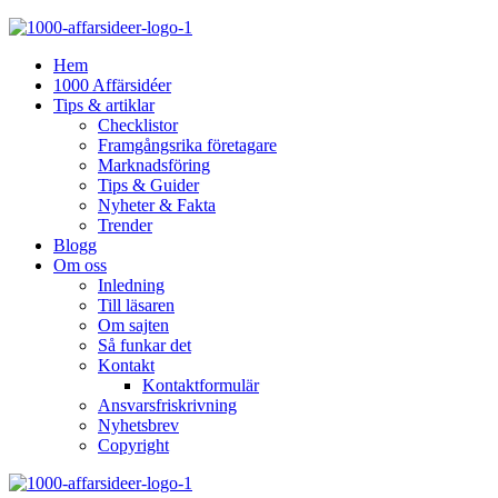
Hem
1000 Affärsidéer
Tips & artiklar
Checklistor
Framgångsrika företagare
Marknadsföring
Tips & Guider
Nyheter & Fakta
Trender
Blogg
Om oss
Inledning
Till läsaren
Om sajten
Så funkar det
Kontakt
Kontaktformulär
Ansvarsfriskrivning
Nyhetsbrev
Copyright